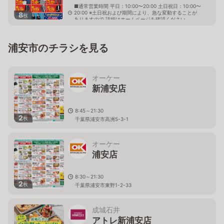
■通常営業時間 平日：10:00〜20:00 土日祝日：10:00〜
20:00 ※土日祝および期間により、急な変動することが
8
枚
ありますので 詳細はホームページを確認ください
千葉県浦安市北栄三丁目26番2号 RESIDIA浦安内
浦安市のチラシを見る
オーケー
新浦安店
8:45～21:30
2
枚
千葉県浦安市高洲5-3-1
オーケー
浦安店
8:30～21:30
2
枚
千葉県浦安市東野1-2-33
成城石井
アトレ新浦安店