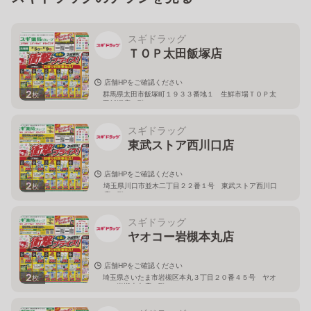
スギドラッグ
ＴＯＰ太田飯塚店
店舗HPをご確認ください
2
群馬県太田市飯塚町１９３３番地１ 生鮮市場ＴＯＰ太
枚
田飯塚店１階
スギドラッグ
東武ストア西川口店
店舗HPをご確認ください
2
埼玉県川口市並木二丁目２２番１号 東武ストア西川口
枚
店２階
スギドラッグ
ヤオコー岩槻本丸店
店舗HPをご確認ください
2
埼玉県さいたま市岩槻区本丸３丁目２０番４５号 ヤオ
枚
コー岩槻本丸店２階