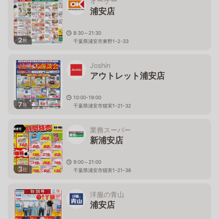
オーケー
浦安店
8:30～21:30
2
枚
千葉県浦安市東野1-2-33
Joshin
アウトレット浦安店
10:00-19:00
7
枚
千葉県浦安市猫実1-21-32
業務スーパー
新浦安店
9:00～21:00
3
枚
千葉県浦安市猫実1-21-38
洋服の青山
浦安店