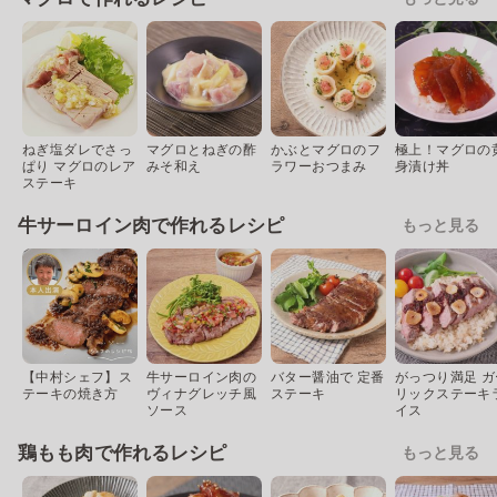
ねぎ塩ダレでさっ
マグロとねぎの酢
かぶとマグロのフ
極上！マグロの
ぱり マグロのレア
みそ和え
ラワーおつまみ
身漬け丼
ステーキ
牛サーロイン肉で作れるレシピ
もっと見る
【中村シェフ】ス
牛サーロイン肉の
バター醤油で 定番
がっつり満足 ガ
テーキの焼き方
ヴィナグレッチ風
ステーキ
リックステーキ
ソース
イス
鶏もも肉で作れるレシピ
もっと見る