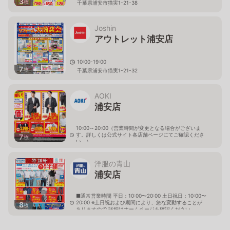
3
枚
千葉県浦安市猫実1-21-38
Joshin
アウトレット浦安店
10:00-19:00
7
枚
千葉県浦安市猫実1-21-32
AOKI
浦安店
10:00～20:00（営業時間が変更となる場合がございま
す。詳しくは公式サイト各店舗ページにてご確認くださ
7
枚
い。）
千葉県浦安市北栄4-21-8
洋服の青山
浦安店
■通常営業時間 平日：10:00〜20:00 土日祝日：10:00〜
20:00 ※土日祝および期間により、急な変動することが
8
枚
ありますので 詳細はホームページを確認ください
千葉県浦安市北栄三丁目26番2号 RESIDIA浦安内