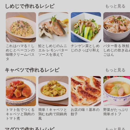
しめじで作れるレシピ
もっと見る
これはハマる！し
鮭としめじのムニ
チンゲン菜としめ
バター香る 秋鮭
めじとベーコンの
エル レモンバター
じのさっぱり和え
しめじの炊き込
味噌クリームパス
ソースを添えて
ごはん
タ
キャベツで作れるレシピ
もっと見る
トマト缶でつくる
簡単！キャベツと
お店の味！基本の
野菜がたっぷり
キャベツと鶏肉の
鶏むね肉で回鍋肉
餃子
簡単ポトフ
トマト煮
風
マグロで作れるレシピ
もっと見る