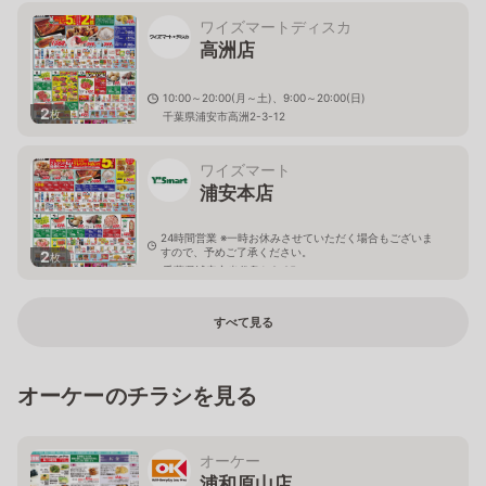
ワイズマートディスカ
高洲店
10:00～20:00(月～土)、9:00～20:00(日)
2
枚
千葉県浦安市高洲2-3-12
ワイズマート
浦安本店
24時間営業 ※一時お休みさせていただく場合もございま
すので、予めご了承ください。
2
枚
千葉県浦安市当代島1-2-25
すべて見る
オーケーのチラシを見る
オーケー
浦和原山店