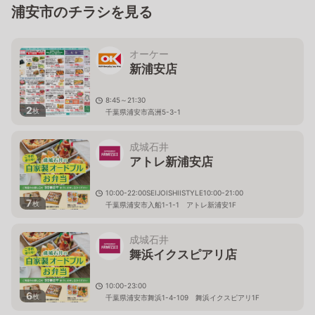
浦安市のチラシを見る
オーケー
新浦安店
8:45～21:30
2
枚
千葉県浦安市高洲5-3-1
成城石井
アトレ新浦安店
10:00-22:00SEIJOISHIISTYLE10:00-21:00
7
枚
千葉県浦安市入船1-1-1 アトレ新浦安1F
成城石井
舞浜イクスピアリ店
10:00-23:00
6
枚
千葉県浦安市舞浜1-4-109 舞浜イクスピアリ1F