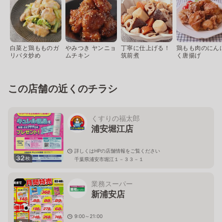
白菜と鶏もものガ
やみつき ヤンニョ
丁寧に仕上げる！
鶏もも肉のにん
リバタ炒め
ムチキン
筑前煮
く唐揚げ
この店舗の近くのチラシ
くすりの福太郎
浦安堀江店
詳しくはHPの店舗情報をご覧ください
32
枚
千葉県浦安市堀江１－３３－１
業務スーパー
新浦安店
9:00～21:00