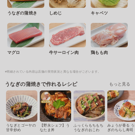
うなぎの蒲焼き
しめじ
キャベツ
マグロ
牛サーロイン肉
鶏もも肉
※明細されている内容は店舗の実売状況と異なる場合がございます。
うなぎの蒲焼きで作れるレシピ
もっと見る
うなぎとゴーヤの
【野永シェフ】う
ふっくらもちもち
みょうが香る う
甘辛炒め
なたま丼
うなぎのおこわ
ぎのちらし寿司