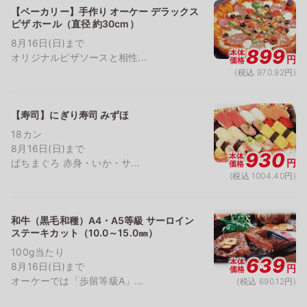
【ベーカリー】手作り オーケー デラックス
ピザ ホール（直径 約30cm）
8月16日(日)まで
899
本体
オリジナルピザソースと相性...
円
価格
(税込 970.92円)
【寿司】にぎり寿司 みずほ
18カン
8月16日(日)まで
930
本体
ばちまぐろ 赤身・いか・サ...
円
価格
(税込 1004.40円)
和牛（黒毛和種）A4・A5等級 サーロイン
ステーキカット（10.0～15.0㎜）
100g当たり
639
本体
8月16日(日)まで
円
価格
オーケーでは「歩留等級A」...
(税込 690.12円)