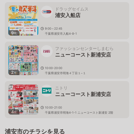
ドラッグセイムス
浦安入船店
9:00～22:45
9
枚
千葉県浦安市入船4-8-1
ファッションセンターしまむら
ニューコースト新浦安店
10:00-20:00
2
枚
千葉県浦安市明海４丁目１−１
ニトリ
ニューコースト新浦安店
10:00-21:00
4
枚
千葉県浦安市明海4-1-1 ニューコースト新浦安 2階
浦安市のチラシを見る