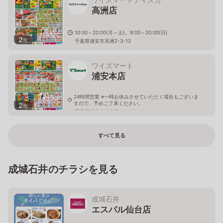
高洲店
10:00～20:00(月～土)、9:00～20:00(日)
2
枚
千葉県浦安市高洲2-3-12
ワイズマート
浦安本店
24時間営業 ※一時お休みさせていただく場合もございま
すので、予めご了承ください。
2
枚
千葉県浦安市当代島1-2-25
すべて見る
成城石井のチラシを見る
成城石井
エスパル仙台店