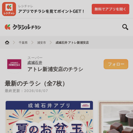
千葉県
浦安市
成城石井 アトレ新浦安店
スーパー
成城石井
フォロー
アトレ新浦安店のチラシ
最新のチラシ（全7枚）
最終更新：2026/08/07