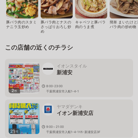
豚バラ肉のスタミ
豚バラ肉とナスの
キャベツと豚バラ
簡単 まいたけと
ナニラ玉炒め
さっぱりおろし炒
肉のうま煮
バラ肉の炒め物
め
この店舗の近くのチラシ
イオンスタイル
新浦安
8:00-23:00
2
枚
千葉県浦安市入船1-4-1
ヤマダデンキ
イオン新浦安店
9:00～21:00
21
枚
千葉県浦安市入船1-4-1ｲｵﾝ 新浦安店3F