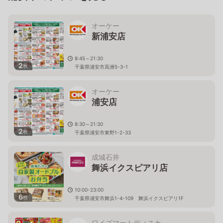
オーケー
新浦安店
8:45～21:30
2
枚
千葉県浦安市高洲5-3-1
オーケー
浦安店
8:30～21:30
2
枚
千葉県浦安市東野1-2-33
成城石井
舞浜イクスピアリ店
10:00-23:00
6
枚
千葉県浦安市舞浜1-4-109 舞浜イクスピアリ1F
ワイズマートディスカ