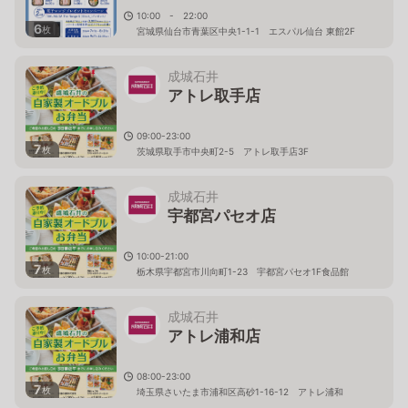
10:00 - 22:00
6
枚
宮城県仙台市青葉区中央1-1-1 エスパル仙台 東館2F
成城石井
アトレ取手店
09:00-23:00
7
枚
茨城県取手市中央町2-5 アトレ取手店3F
成城石井
宇都宮パセオ店
10:00-21:00
7
枚
栃木県宇都宮市川向町1-23 宇都宮パセオ1F食品館
成城石井
アトレ浦和店
08:00-23:00
7
枚
埼玉県さいたま市浦和区高砂1-16-12 アトレ浦和