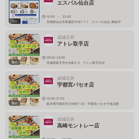
エスパル仙台店
10:00 - 22:00
5
枚
宮城県仙台市青葉区中央1-1-1 エスパル仙台 東館2F
成城石井
アトレ取手店
09:00-23:00
6
枚
茨城県取手市中央町2-5 アトレ取手店3F
成城石井
宇都宮パセオ店
10:00-21:00
6
枚
栃木県宇都宮市川向町1-23 宇都宮パセオ1F食品館
成城石井
高崎モントレー店