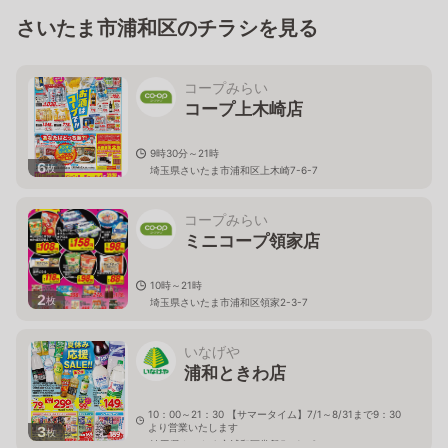
さいたま市浦和区のチラシを見る
コープみらい
コープ上木崎店
9時30分～21時
6
枚
埼玉県さいたま市浦和区上木崎7-6-7
コープみらい
ミニコープ領家店
10時～21時
2
枚
埼玉県さいたま市浦和区領家2-3-7
いなげや
浦和ときわ店
10：00～21：30 【サマータイム】7/1～8/31まで9：30
より営業いたします
3
枚
埼玉県さいたま市浦和区常盤5－1－3