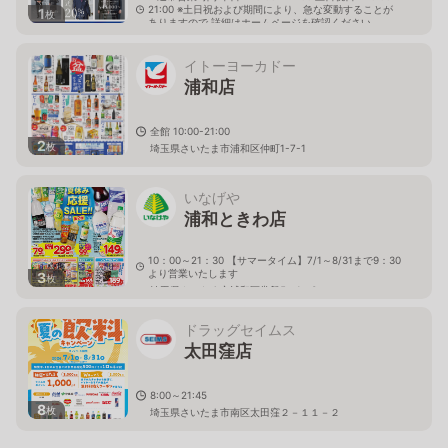
21:00 ※土日祝および期間により、急な変動することが
1
枚
ありますので 詳細はホームページを確認ください
埼玉県さいたま市浦和区仲町一丁目7番1号 イトーヨー
カドー浦和店２階
イトーヨーカドー
浦和店
全館 10:00-21:00
2
枚
埼玉県さいたま市浦和区仲町1-7-1
いなげや
浦和ときわ店
10：00～21：30 【サマータイム】7/1～8/31まで9：30
より営業いたします
3
枚
埼玉県さいたま市浦和区常盤5－1－3
ドラッグセイムス
太田窪店
8:00～21:45
8
枚
埼玉県さいたま市南区太田窪２－１１－２