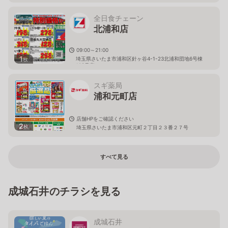
全日食チェーン
北浦和店
09:00～21:00
1
埼玉県さいたま市浦和区針ヶ谷4-1-23北浦和団地6号棟
枚
105号室
スギ薬局
浦和元町店
店舗HPをご確認ください
2
枚
埼玉県さいたま市浦和区元町２丁目２３番２７号
すべて見る
成城石井のチラシを見る
成城石井