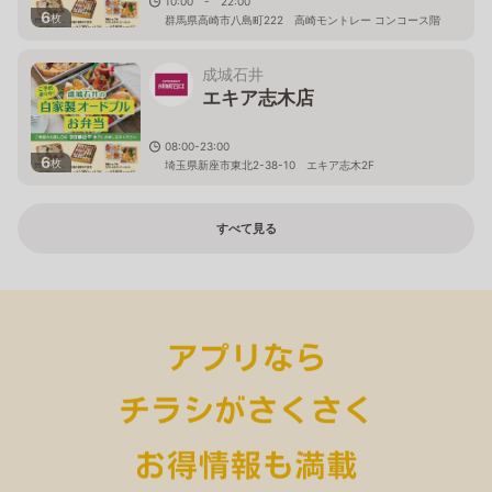
10:00 - 22:00
6
枚
群馬県高崎市八島町222 高崎モントレー コンコース階
成城石井
エキア志木店
08:00-23:00
6
枚
埼玉県新座市東北2-38-10 エキア志木2F
すべて見る