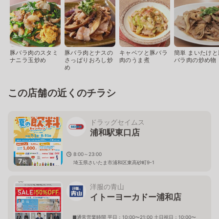
豚バラ肉のスタミ
豚バラ肉とナスの
キャベツと豚バラ
簡単 まいたけと
ナニラ玉炒め
さっぱりおろし炒
肉のうま煮
バラ肉の炒め物
め
この店舗の近くのチラシ
ドラッグセイムス
浦和駅東口店
8:00～23:00
7
枚
埼玉県さいたま市浦和区東高砂町9-1
洋服の青山
イトーヨーカドー浦和店
■通常営業時間 平日：10:00〜21:00 土日祝日：10:00〜