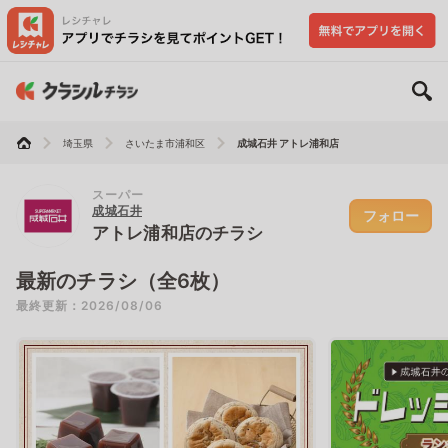
埼玉県
さいたま市浦和区
成城石井 アトレ浦和店
スーパー
成城石井
フォロー
アトレ浦和店のチラシ
最新のチラシ（全6枚）
最終更新：2026/08/06