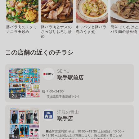
豚バラ肉のスタミ
豚バラ肉とナスの
キャベツと豚バラ
簡単 まいたけと
ナニラ玉炒め
さっぱりおろし炒
肉のうま煮
バラ肉の炒め物
め
この店舗の近くのチラシ
SEIYU
取手駅前店
7:00~24:00
2
枚
茨城県取手市新町1-9-1
洋服の青山
取手店
■通常営業時間 平日：10:00〜19:30 土日祝日：10:00〜
19:30 ※土日祝および期間により、急な変動することが
8
枚