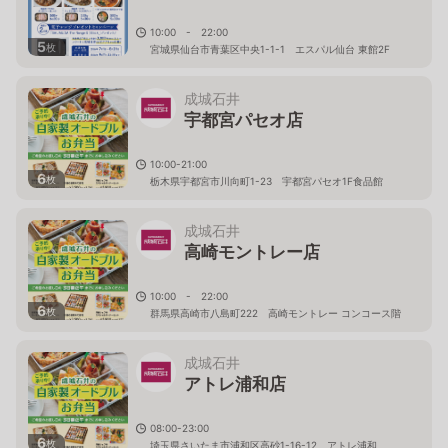
10:00 - 22:00
5
枚
宮城県仙台市青葉区中央1-1-1 エスパル仙台 東館2F
成城石井
宇都宮パセオ店
10:00-21:00
6
枚
栃木県宇都宮市川向町1-23 宇都宮パセオ1F食品館
成城石井
高崎モントレー店
10:00 - 22:00
6
枚
群馬県高崎市八島町222 高崎モントレー コンコース階
成城石井
アトレ浦和店
08:00-23:00
6
枚
埼玉県さいたま市浦和区高砂1-16-12 アトレ浦和