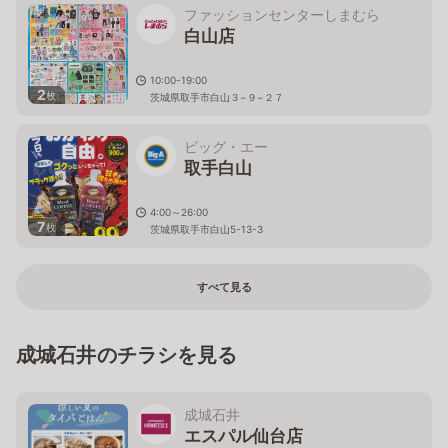
ファッションセンターしまむら
白山店
10:00-19:00
2
枚
茨城県取手市白山３−９−２７
ビッグ・エー
取手白山
4:00～26:00
7
枚
茨城県取手市白山5-13-3
すべて見る
成城石井のチラシを見る
成城石井
エスパル仙台店