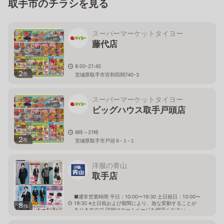
取手市のチラシを見る
スーパーマーケットタイヨー
藤代店
8:00-21:45
2
枚
茨城県取手市宮和田関740-3
スーパーマーケットタイヨー
ビッグハウス取手戸頭店
8時～21時
2
枚
茨城県取手市戸頭８-１-１
洋服の青山
取手店
■通常営業時間 平日：10:00〜19:30 土日祝日：10:00〜
19:30 ※土日祝および期間により、急な変動することが
8
枚
ありますので 詳細はホームページを確認ください
茨城県取手市新町四丁目28番10号