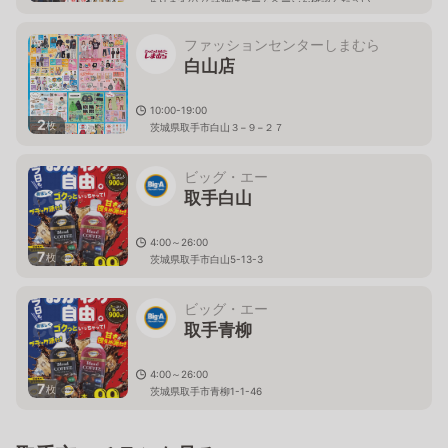
ありますので 詳細はホームページを確認ください
茨城県取手市新町四丁目28番10号
ファッションセンターしまむら
白山店
10:00-19:00
2
枚
茨城県取手市白山３−９−２７
ビッグ・エー
取手白山
4:00～26:00
7
枚
茨城県取手市白山5-13-3
ビッグ・エー
取手青柳
4:00～26:00
7
枚
茨城県取手市青柳1-1-46