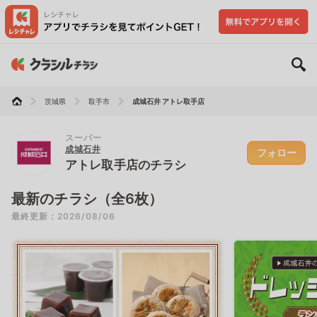
茨城県
取手市
成城石井 アトレ取手店
スーパー
成城石井
フォロー
アトレ取手店のチラシ
最新のチラシ（全6枚）
最終更新：2026/08/06