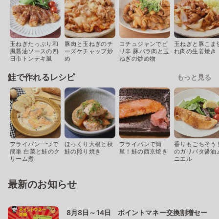
玉ねぎたっぷり和
豚肉と玉ねぎのチ
コチュジャンでピ
玉ねぎと豚こま
風醤油ソースの四
ーズケチャップ炒
リ辛 豚バラ肉と玉
れ肉の生姜焼き
日市トンテキ風
め
ねぎの炒め物
鮭で作れるレシピ
もっと見る
フライパン一つで
ほっくり大根と秋
フライパンで簡
香りもごちそう 
簡単 白菜と鮭のク
鮭の照り焼き
単！鮭の西京焼き
のガリバタ醤油
リーム煮
ニエル
最新のお知らせ
8月8日～14日 ポイントマネー交換割増セー