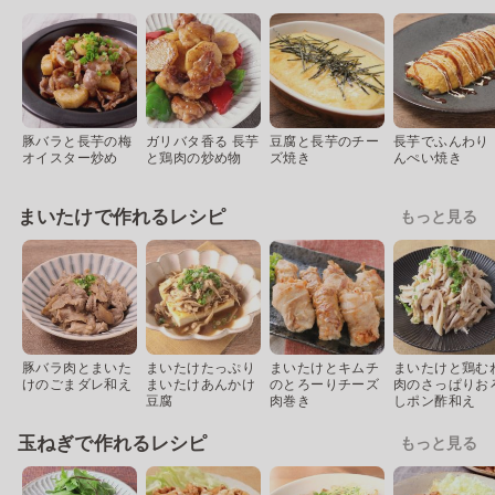
豚バラと長芋の梅
ガリバタ香る 長芋
豆腐と長芋のチー
長芋でふんわり 
オイスター炒め
と鶏肉の炒め物
ズ焼き
んぺい焼き
まいたけで作れるレシピ
もっと見る
豚バラ肉とまいた
まいたけたっぷり
まいたけとキムチ
まいたけと鶏む
けのごまダレ和え
まいたけあんかけ
のとろーりチーズ
肉のさっぱりお
豆腐
肉巻き
しポン酢和え
玉ねぎで作れるレシピ
もっと見る