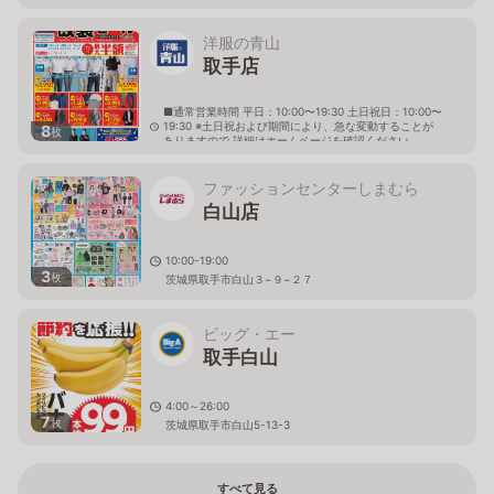
洋服の青山
取手店
■通常営業時間 平日：10:00〜19:30 土日祝日：10:00〜
19:30 ※土日祝および期間により、急な変動することが
8
枚
ありますので 詳細はホームページを確認ください
茨城県取手市新町四丁目28番10号
ファッションセンターしまむら
白山店
10:00-19:00
3
枚
茨城県取手市白山３−９−２７
ビッグ・エー
取手白山
4:00～26:00
7
枚
茨城県取手市白山5-13-3
すべて見る