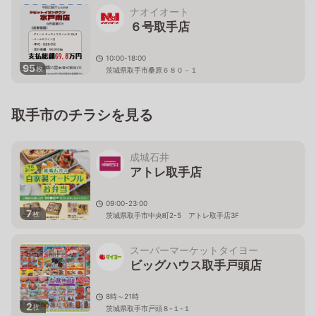
ナオイオート
６号取手店
10:00-18:00
95
枚
茨城県取手市桑原６８０－１
取手市のチラシを見る
成城石井
アトレ取手店
09:00-23:00
7
枚
茨城県取手市中央町2-5 アトレ取手店3F
スーパーマーケットタイヨー
ビッグハウス取手戸頭店
8時～21時
2
枚
茨城県取手市戸頭８-１-１