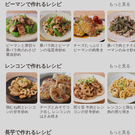
ピーマンで作れるレシピ
もっと見る
ピーマンと厚切り
豚バラ肉とピーマ
チーズたっぷり！
豚バラ肉とナス
豚バラ肉のわさび
ンの塩昆布炒め
ピーマンの肉巻き
ーマンのみそ炒
醤油炒め
レンコンで作れるレシピ
もっと見る
鶏むね肉とレンコ
チーズとみそでコ
照り旨 牛肉とレン
レンコンと鶏も
ンの甘辛炒め
ク出し レンコンの
コンの甘辛炒め
肉の照り焼き
はさみ焼き
長芋で作れるレシピ
もっと見る