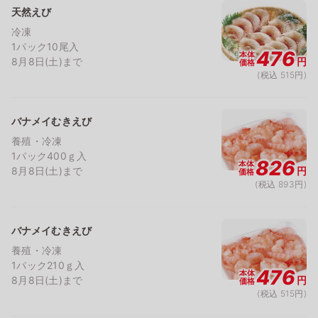
天然えび
冷凍
1パック10尾入
476
本体
8月8日(土)まで
円
価格
(税込 515円)
バナメイむきえび
養殖・冷凍
1パック400ｇ入
826
本体
8月8日(土)まで
円
価格
(税込 893円)
バナメイむきえび
養殖・冷凍
1パック210ｇ入
476
本体
8月8日(土)まで
円
価格
(税込 515円)