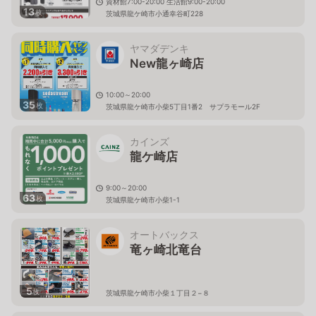
資材館7:00-20:00 生活館9:00-20:00
13
枚
茨城県龍ケ崎市小通幸谷町228
ヤマダデンキ
New龍ヶ崎店
10:00～20:00
35
枚
茨城県龍ケ崎市小柴5丁目1番2 サプラモール2F
カインズ
龍ケ崎店
9:00～20:00
63
枚
茨城県龍ケ崎市小柴1-1
オートバックス
竜ヶ崎北竜台
5
枚
茨城県龍ケ崎市小柴１丁目２−８