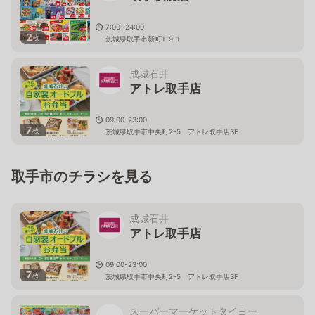
7:00~24:00
2
枚
茨城県取手市新町1-9-1
成城石井
アトレ取手店
09:00-23:00
7
枚
茨城県取手市中央町2-5 アトレ取手店3F
取手市のチラシを見る
成城石井
アトレ取手店
09:00-23:00
7
枚
茨城県取手市中央町2-5 アトレ取手店3F
スーパーマーケットタイヨー