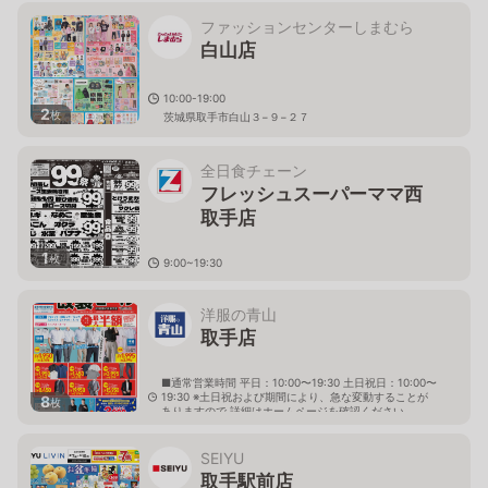
ファッションセンターしまむら
白山店
10:00-19:00
2
枚
茨城県取手市白山３−９−２７
全日食チェーン
フレッシュスーパーママ西
取手店
1
枚
9:00~19:30
茨城県取手市本郷１-１４-１１
洋服の青山
取手店
■通常営業時間 平日：10:00〜19:30 土日祝日：10:00〜
19:30 ※土日祝および期間により、急な変動することが
8
枚
ありますので 詳細はホームページを確認ください
茨城県取手市新町四丁目28番10号
SEIYU
取手駅前店