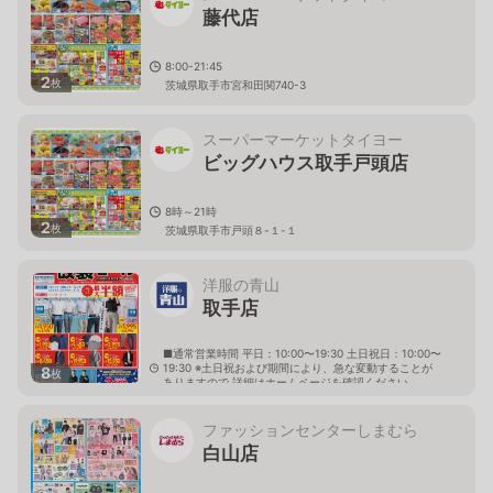
藤代店
8:00-21:45
2
枚
茨城県取手市宮和田関740-3
スーパーマーケットタイヨー
ビッグハウス取手戸頭店
8時～21時
2
枚
茨城県取手市戸頭８-１-１
洋服の青山
取手店
■通常営業時間 平日：10:00〜19:30 土日祝日：10:00〜
19:30 ※土日祝および期間により、急な変動することが
8
枚
ありますので 詳細はホームページを確認ください
茨城県取手市新町四丁目28番10号
ファッションセンターしまむら
白山店