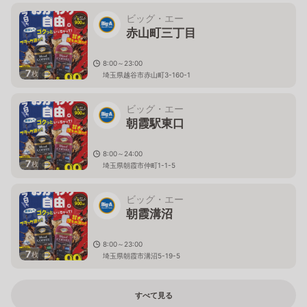
ビッグ・エー
赤山町三丁目
8:00～23:00
7
枚
埼玉県越谷市赤山町3-160-1
ビッグ・エー
朝霞駅東口
8:00～24:00
7
枚
埼玉県朝霞市仲町1-1-5
ビッグ・エー
朝霞溝沼
8:00～23:00
7
枚
埼玉県朝霞市溝沼5-19-5
すべて見る