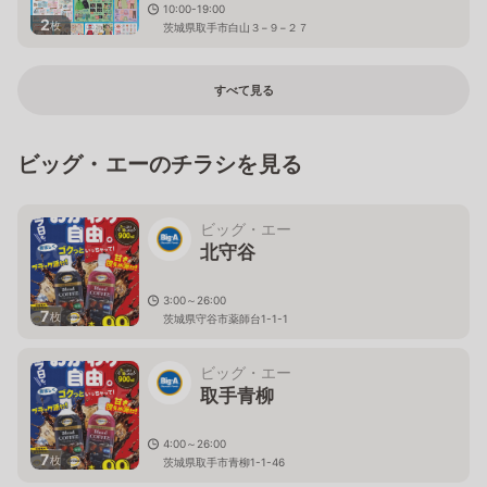
10:00-19:00
2
枚
茨城県取手市白山３−９−２７
すべて見る
ビッグ・エーのチラシを見る
ビッグ・エー
北守谷
3:00～26:00
7
枚
茨城県守谷市薬師台1-1-1
ビッグ・エー
取手青柳
4:00～26:00
7
枚
茨城県取手市青柳1-1-46