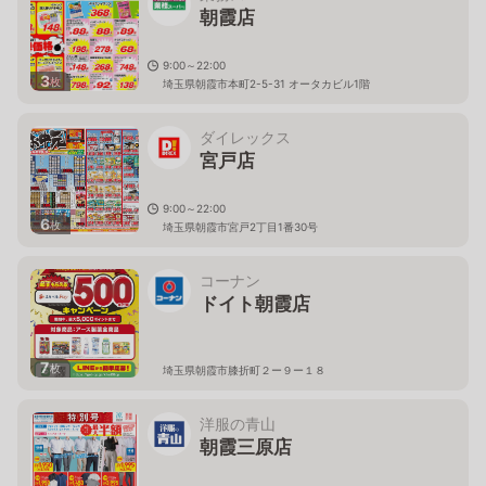
朝霞店
9:00～22:00
3
枚
埼玉県朝霞市本町2-5-31 オータカビル1階
ダイレックス
宮戸店
9:00～22:00
6
枚
埼玉県朝霞市宮戸2丁目1番30号
コーナン
ドイト朝霞店
7
枚
埼玉県朝霞市膝折町２ー９ー１８
洋服の青山
朝霞三原店