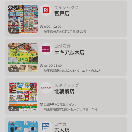
ダイレックス
宮戸店
9:00～22:00
6
枚
埼玉県朝霞市宮戸2丁目1番30号
成城石井
エキア志木店
08:00-23:00
7
枚
埼玉県新座市東北2-38-10 エキア志木2F
スギドラッグ
北朝霞店
店舗HPをご確認ください
2
枚
埼玉県朝霞市朝志ヶ丘一丁目３番１７号
コナカ
志木店