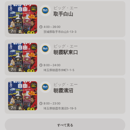
ビッグ・エー
取手白山
4:00～26:00
7
枚
茨城県取手市白山5-13-3
ビッグ・エー
朝霞駅東口
8:00～24:00
7
枚
埼玉県朝霞市仲町1-1-5
ビッグ・エー
朝霞溝沼
8:00～23:00
7
枚
埼玉県朝霞市溝沼5-19-5
すべて見る