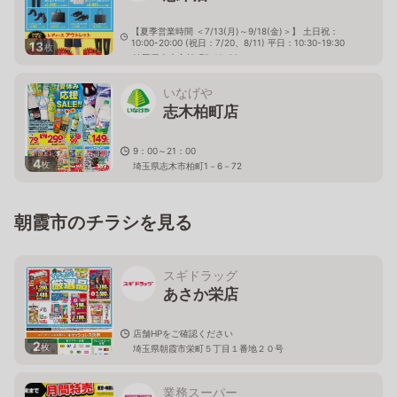
【夏季営業時間 ＜7/13(月)～9/18(金)＞】 土日祝：
10:00-20:00 (祝日：7/20、8/11) 平日：10:30-19:30
13
枚
埼玉県志木市柏町5-12-32
いなげや
志木柏町店
9：00～21：00
4
枚
埼玉県志木市柏町1－6－72
朝霞市のチラシを見る
スギドラッグ
あさか栄店
店舗HPをご確認ください
2
枚
埼玉県朝霞市栄町５丁目１番地２０号
業務スーパー