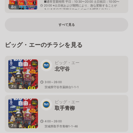
■通常営業時間 平日：10:30〜20:00 土日祝日：10:00〜
20:00 ※土日祝および期間により、急な変動することが
8
枚
ありますので 詳細はホームページを確認ください
埼玉県朝霞市三原一丁目10番40号
すべて見る
ビッグ・エーのチラシを見る
ビッグ・エー
北守谷
3:00～26:00
7
枚
茨城県守谷市薬師台1-1-1
ビッグ・エー
取手青柳
4:00～26:00
7
枚
茨城県取手市青柳1-1-46