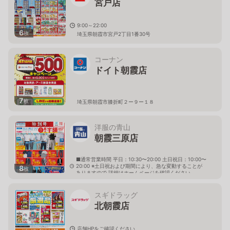
宮戸店
9:00～22:00
6
枚
埼玉県朝霞市宮戸2丁目1番30号
コーナン
ドイト朝霞店
7
枚
埼玉県朝霞市膝折町２ー９ー１８
洋服の青山
朝霞三原店
■通常営業時間 平日：10:30〜20:00 土日祝日：10:00〜
20:00 ※土日祝および期間により、急な変動することが
8
枚
ありますので 詳細はホームページを確認ください
埼玉県朝霞市三原一丁目10番40号
スギドラッグ
北朝霞店
店舗HPをご確認ください