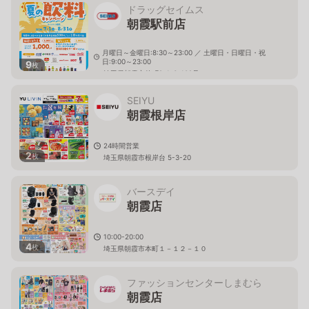
ドラッグセイムス
朝霞駅前店
月曜日～金曜日:8:30～23:00 ／ 土曜日・日曜日・祝
日:9:00～23:00
9
枚
埼玉県朝霞市仲町2-1-6-102号
SEIYU
朝霞根岸店
24時間営業
2
枚
埼玉県朝霞市根岸台 5-3-20
バースデイ
朝霞店
10:00-20:00
4
枚
埼玉県朝霞市本町１－１２－１０
ファッションセンターしまむら
朝霞店