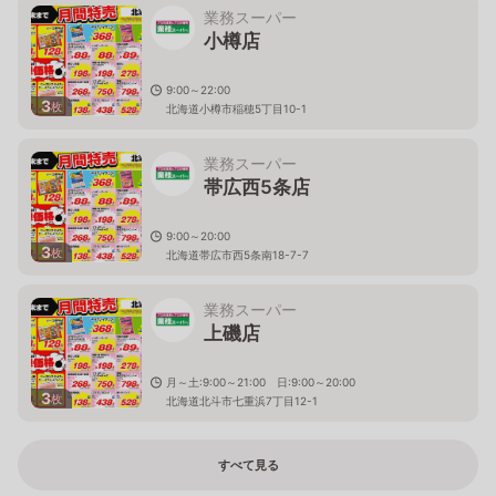
業務スーパー
小樽店
9:00～22:00
3
枚
北海道小樽市稲穂5丁目10-1
業務スーパー
帯広西5条店
9:00～20:00
3
枚
北海道帯広市西5条南18-7-7
業務スーパー
上磯店
月～土:9:00～21:00 日:9:00～20:00
3
枚
北海道北斗市七重浜7丁目12-1
すべて見る