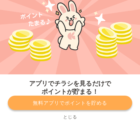
今すぐアプリをダウンロードする
アプリでチラシを見るだけで
ポイントが貯まる！
無料アプリでポイントを貯める
プライバシーポリシー
利用規約
運営会社
サービスに関してのお問い合わせ
チラシ掲載をお考えの方
とじる
Copyright© Kurashiru, Inc. All Rights Reserved.