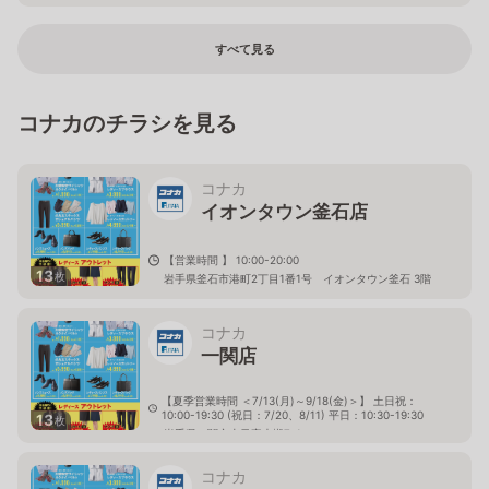
すべて見る
コナカのチラシを見る
コナカ
イオンタウン釜石店
【営業時間 】 10:00-20:00
13
枚
岩手県釜石市港町2丁目1番1号 イオンタウン釜石 3階
コナカ
一関店
【夏季営業時間 ＜7/13(月)～9/18(金)＞】 土日祝：
10:00-19:30 (祝日：7/20、8/11) 平日：10:30-19:30
13
枚
岩手県一関市山目字大槻7-1
コナカ