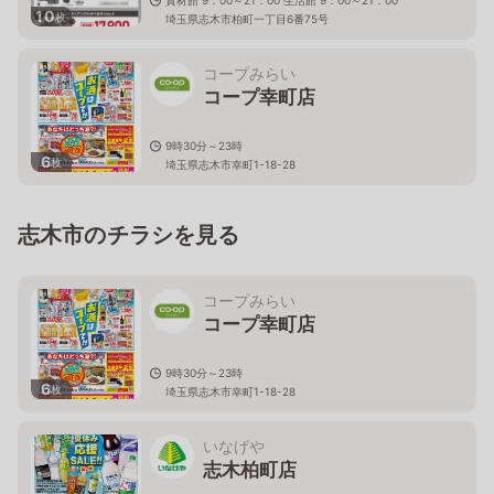
10
枚
埼玉県志木市柏町一丁目6番75号
コープみらい
コープ幸町店
9時30分～23時
6
枚
埼玉県志木市幸町1-18-28
志木市のチラシを見る
コープみらい
コープ幸町店
9時30分～23時
6
枚
埼玉県志木市幸町1-18-28
いなげや
志木柏町店