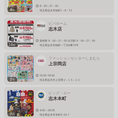
9：00～21：00
4
枚
埼玉県志木市柏町1－6－72
ビバホーム
志木店
資材館 9：00～21：00 生活館 9：00～21：00
10
枚
埼玉県志木市柏町一丁目6番75号
ファッションセンターしまむら
上宗岡店
10:00-19:00
2
枚
埼玉県志木市上宗岡２−１５−１０
ビッグ・エー
志木本町
4:00～26:00
7
枚
埼玉県志木市本町5-23-1