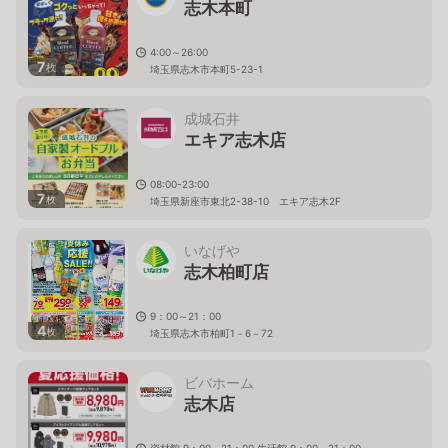
志木本町
4:00～26:00
7
枚
埼玉県志木市本町5-23-1
成城石井
エキア志木店
08:00-23:00
7
枚
埼玉県新座市東北2-38-10 エキア志木2F
いなげや
志木柏町店
9：00～21：00
4
枚
埼玉県志木市柏町1－6－72
ビバホーム
志木店
資材館 9：00～21：00 生活館 9：00～21：00