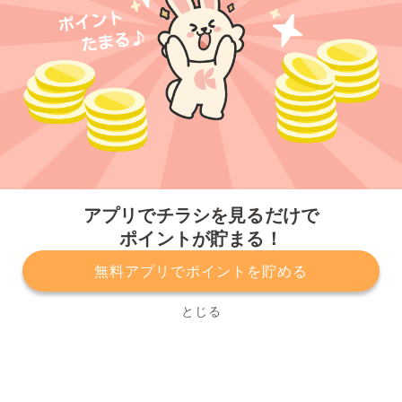
今すぐアプリをダウンロードする
アプリでチラシを見るだけで
ポイントが貯まる！
無料アプリでポイントを貯める
プライバシーポリシー
利用規約
運営会社
サービスに関してのお問い合わせ
チラシ掲載をお考えの方
とじる
Copyright© Kurashiru, Inc. All Rights Reserved.