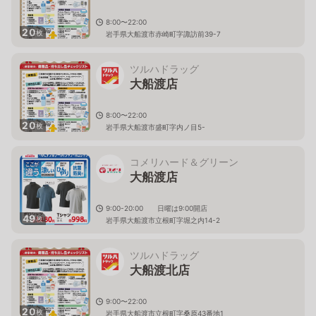
8:00〜22:00
20
枚
岩手県大船渡市赤崎町字諏訪前39-7
ツルハドラッグ
大船渡店
8:00〜22:00
20
枚
岩手県大船渡市盛町字内ノ目5-
コメリハード＆グリーン
大船渡店
9:00-20:00 日曜は9:00開店
49
枚
岩手県大船渡市立根町字堀之内14-2
ツルハドラッグ
大船渡北店
9:00〜22:00
20
枚
岩手県大船渡市立根町字桑原43番地1