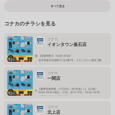
すべて見る
コナカのチラシを見る
コナカ
イオンタウン釜石店
【営業時間 】 10:00-20:00
13
枚
岩手県釜石市港町2丁目1番1号 イオンタウン釜石 3階
コナカ
一関店
【夏季営業時間 ＜7/13(月)～9/18(金)＞】 土日祝：
10:00-19:30 (祝日：7/20、8/11) 平日：10:30-19:30
13
枚
岩手県一関市山目字大槻7-1
コナカ
北上店