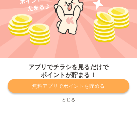
今すぐアプリをダウンロードする
アプリでチラシを見るだけで
ポイントが貯まる！
無料アプリでポイントを貯める
プライバシーポリシー
利用規約
運営会社
サービスに関してのお問い合わせ
チラシ掲載をお考えの方
とじる
Copyright© Kurashiru, Inc. All Rights Reserved.