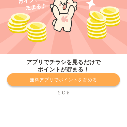
今すぐアプリをダウンロードする
アプリでチラシを見るだけで
ポイントが貯まる！
無料アプリでポイントを貯める
プライバシーポリシー
利用規約
運営会社
サービスに関してのお問い合わせ
チラシ掲載をお考えの方
とじる
Copyright© Kurashiru, Inc. All Rights Reserved.