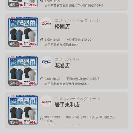
9:00-19:00
45
枚
岩手県花巻市石鳥谷町北寺林第11地割109-1
コメリハード＆グリーン
松園店
9:00-19:00 ※灯油販売は10:00～
45
枚
岩手県花巻市松園町404-1
コメリパワー
花巻店
9:00-20:00 平日の資材館は7:30開店
54
枚
岩手県花巻市東宮野目第9地割59
コメリハード＆グリーン
岩手東和店
9:00-19:30 10月～3月は19：00閉店 ※灯油販売は
10:00～
45
枚
岩手県花巻市東和町土沢六区177