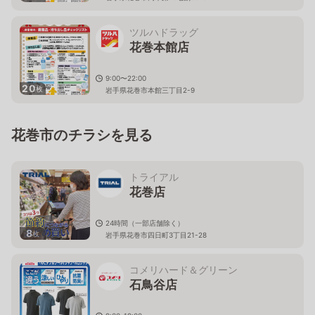
ツルハドラッグ
花巻本館店
9:00〜22:00
20
枚
岩手県花巻市本館三丁目2-9
花巻市のチラシを見る
トライアル
花巻店
24時間（一部店舗除く）
8
枚
岩手県花巻市四日町3丁目21-28
コメリハード＆グリーン
石鳥谷店