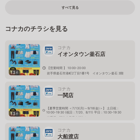
すべて見る
コナカのチラシを見る
コナカ
イオンタウン釜石店
【営業時間 】 10:00-20:00
13
枚
岩手県釜石市港町2丁目1番1号 イオンタウン釜石 3階
コナカ
一関店
【夏季営業時間 ＜7/13(月)～9/18(金)＞】 土日祝：
10:00-19:30 (祝日：7/20、8/11) 平日：10:30-19:30
13
枚
岩手県一関市山目字大槻7-1
コナカ
大船渡店