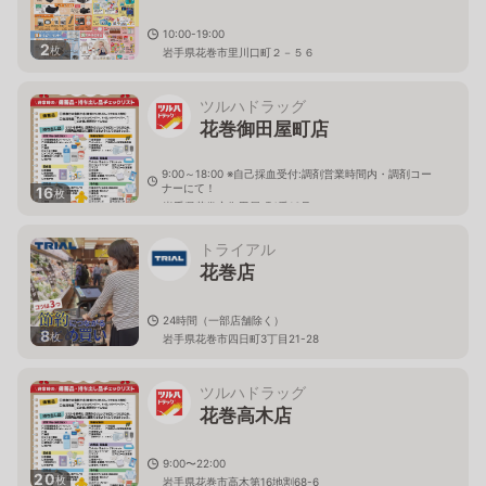
10:00-19:00
2
枚
岩手県花巻市里川口町２－５６
ツルハドラッグ
花巻御田屋町店
9:00～18:00 ※自己採血受付:調剤営業時間内・調剤コー
ナーにて！
16
枚
岩手県花巻市御田屋町4番16号
トライアル
花巻店
24時間（一部店舗除く）
8
枚
岩手県花巻市四日町3丁目21-28
ツルハドラッグ
花巻高木店
9:00〜22:00
20
枚
岩手県花巻市高木第16地割68-6