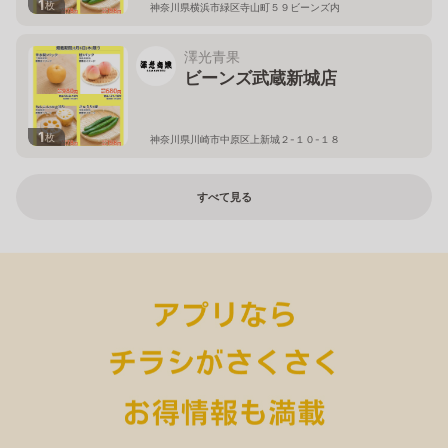
1
枚
神奈川県横浜市緑区寺山町５９ビーンズ内
澤光青果
ビーンズ武蔵新城店
1
枚
神奈川県川崎市中原区上新城２-１０-１８
すべて見る