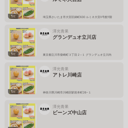
1
枚
埼玉県さいたま市大宮区錦町630 ルミネ大宮II号館1階
澤光青果
グランデュオ立川店
1
枚
東京都立川市柴崎町３丁目２−１ グランデュオ立川内
澤光青果
アトレ川崎店
1
枚
神奈川県川崎市川崎区駅前本町26−１
澤光青果
ビーンズ中山店