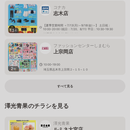
コナカ
志木店
【夏季営業時間 ＜7/13(月)～9/18(金)＞】 土日祝：
10:00-20:00 (祝日：7/20、8/11) 平日：10:30-19:30
13
枚
埼玉県志木市柏町5-12-32
ファッションセンターしまむら
上宗岡店
10:00-19:00
2
枚
埼玉県志木市上宗岡２−１５−１０
すべて見る
澤光青果のチラシを見る
澤光青果
ルミネ大宮店