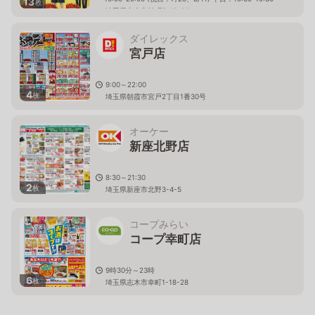
13
枚
埼玉県志木市柏町5-12-32
ダイレックス
宮戸店
9:00～22:00
4
枚
埼玉県朝霞市宮戸2丁目1番30号
オーケー
新座北野店
8:30～21:30
2
枚
埼玉県新座市北野3-4-5
コープみらい
コープ幸町店
9時30分～23時
6
枚
埼玉県志木市幸町1-18-28