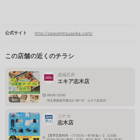
公式サイト
http://sawamitsuseika.com/
この店舗の近くのチラシ
成城石井
エキア志木店
08:00-23:00
6
枚
埼玉県新座市東北2-38-10 エキア志木2F
コナカ
志木店
【夏季営業時間 ＜7/13(月)～9/18(金)＞】 土日祝：
10:00-20:00 (祝日：7/20、8/11) 平日：10:30-19:30