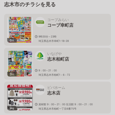
志木市のチラシを見る
コープみらい
コープ幸町店
9時30分～23時
6
枚
埼玉県志木市幸町1-18-28
いなげや
志木柏町店
9：00～21：00
3
枚
埼玉県志木市柏町1－6－72
ビバホーム
志木店
資材館 9：00～21：00 生活館 9：00～21：00
9
枚
埼玉県志木市柏町一丁目6番75号