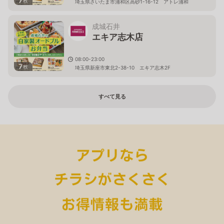
7
枚
埼玉県さいたま市浦和区高砂1-16-12 アトレ浦和
成城石井
エキア志木店
08:00-23:00
7
枚
埼玉県新座市東北2-38-10 エキア志木2F
すべて見る