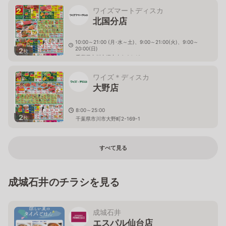
ワイズマートディスカ
北国分店
10:00～21:00 (月･水～土)、9:00～21:00(火)、9:00～
20:00(日)
2
枚
千葉県市川市堀之内3-24-19
ワイズ＊ディスカ
大野店
8:00～25:00
2
枚
千葉県市川市大野町2-169-1
すべて見る
成城石井のチラシを見る
成城石井
エスパル仙台店