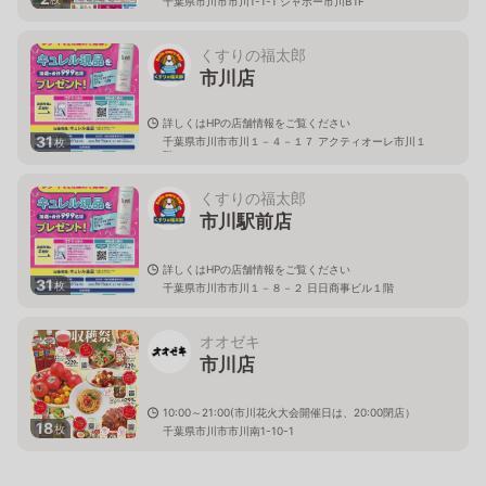
千葉県市川市市川1-1-1 シャポー市川B1F
くすりの福太郎
市川店
詳しくはHPの店舗情報をご覧ください
31
千葉県市川市市川１－４－１７ アクティオーレ市川１
枚
階
くすりの福太郎
市川駅前店
詳しくはHPの店舗情報をご覧ください
31
枚
千葉県市川市市川１－８－２ 日日商事ビル１階
オオゼキ
市川店
10:00～21:00(市川花火大会開催日は、20:00閉店）
18
枚
千葉県市川市市川南1-10-1