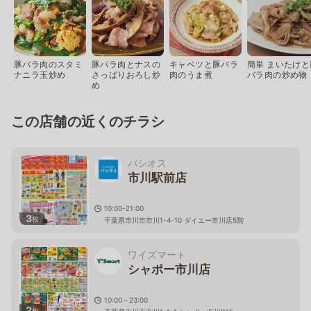
豚バラ肉のスタミ
豚バラ肉とナスの
キャベツと豚バラ
簡単 まいたけと
ナニラ玉炒め
さっぱりおろし炒
肉のうま煮
バラ肉の炒め物
め
この店舗の近くのチラシ
パシオス
市川駅前店
10:00-21:00
3
枚
千葉県市川市市川1-4-10 ダイエー市川店5階
ワイズマート
シャポー市川店
10:00～23:00
2
枚