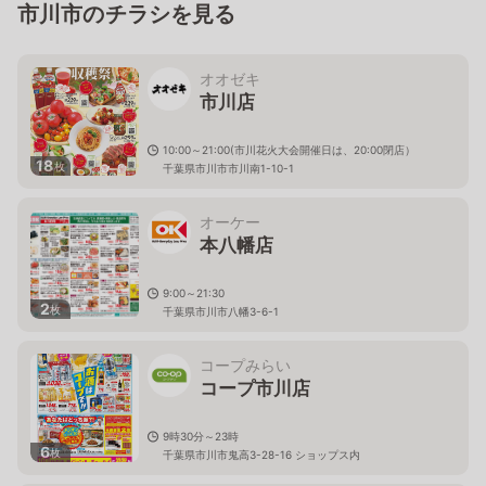
市川市のチラシを見る
オオゼキ
市川店
10:00～21:00(市川花火大会開催日は、20:00閉店）
18
枚
千葉県市川市市川南1-10-1
オーケー
本八幡店
9:00～21:30
2
枚
千葉県市川市八幡3-6-1
コープみらい
コープ市川店
9時30分～23時
6
枚
千葉県市川市鬼高3-28-16 ショップス内