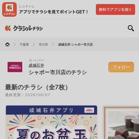
千葉県
市川市
成城石井 シャポー市川店
スーパー
成城石井
フォロー
シャポー市川店のチラシ
最新のチラシ（全7枚）
最終更新：2026/08/07