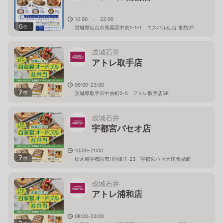
10:00 - 22:00
6
枚
宮城県仙台市青葉区中央1-1-1 エスパル仙台 東館2F
成城石井
アトレ取手店
09:00-23:00
7
枚
茨城県取手市中央町2-5 アトレ取手店3F
成城石井
宇都宮パセオ店
10:00-21:00
7
枚
栃木県宇都宮市川向町1-23 宇都宮パセオ1F食品館
成城石井
アトレ浦和店
08:00-23:00