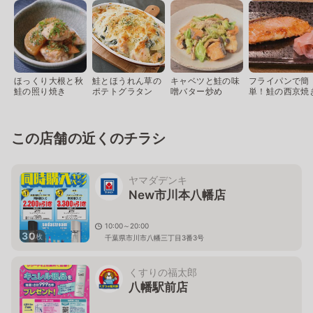
ほっくり大根と秋
鮭とほうれん草の
キャベツと鮭の味
フライパンで簡
鮭の照り焼き
ポテトグラタン
噌バター炒め
単！鮭の西京焼
この店舗の近くのチラシ
ヤマダデンキ
New市川本八幡店
10:00～20:00
30
枚
千葉県市川市八幡三丁目3番3号
くすりの福太郎
八幡駅前店