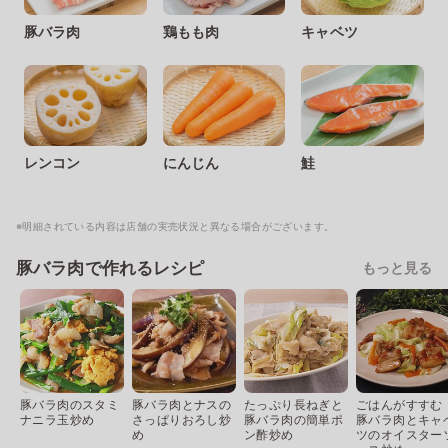
豚バラ肉
鶏もも肉
キャベツ
レンコン
にんじん
鮭
※明細されている内容は店舗の実売状況と異なる場合がございます。
豚バラ肉で作れるレシピ
もっと見る
豚バラ肉のスタミ
豚バラ肉とナスの
たっぷり長ねぎと
ごはんがすすむ
ナニラ玉炒め
さっぱりおろし炒
豚バラ肉の簡単ポ
豚バラ肉とキャ
め
ン酢炒め
ツのオイスター