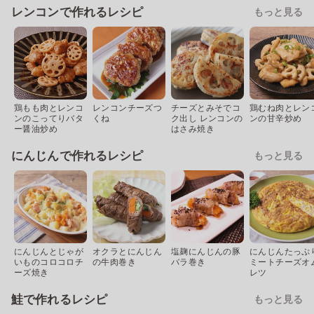
レンコンで作れるレシピ
もっと見る
鶏もも肉とレンコ
レンコンチーズつ
チーズとみそでコ
鶏むね肉とレン
ンのこってりバタ
くね
ク出し レンコンの
ンの甘辛炒め
ー醤油炒め
はさみ焼き
にんじんで作れるレシピ
もっと見る
にんじんとじゃが
オクラとにんじん
塩麹にんじんの豚
にんじんたっぷ
いものコロコロチ
の牛肉巻き
バラ巻き
ミートチーズオ
ーズ焼き
レツ
鮭で作れるレシピ
もっと見る