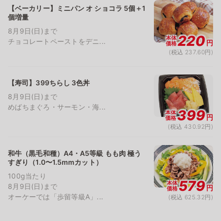
【ベーカリー】ミニパン オ ショコラ 5個＋1
個増量
8月9日(日)まで
220
本体
チョコレートペーストをデニ...
円
価格
(税込 237.60円)
【寿司】399ちらし 3色丼
8月9日(日)まで
めばちまぐろ・サーモン・海...
399
本体
円
価格
(税込 430.92円)
和牛（黒毛和種）A4・A5等級 もも肉 極う
すぎり（1.0〜1.5mmカット）
100g当たり
579
本体
8月9日(日)まで
円
価格
オーケーでは「歩留等級A」...
(税込 625.32円)