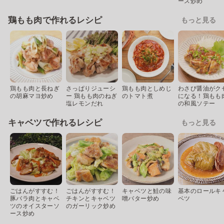
ース炒め
鶏もも肉で作れるレシピ
もっと見る
鶏もも肉と長ねぎ
さっぱりジューシ
鶏もも肉としめじ
わさび醤油がク
の胡麻マヨ炒め
ー 鶏もも肉のねぎ
のトマト煮
になる！鶏もも
塩レモンだれ
の和風ソテー
キャベツで作れるレシピ
もっと見る
ごはんがすすむ！
ごはんがすすむ！
キャベツと鮭の味
基本のロールキ
豚バラ肉とキャベ
チキンとキャベツ
噌バター炒め
ベツ
ツのオイスターソ
のガーリック炒め
ース炒め