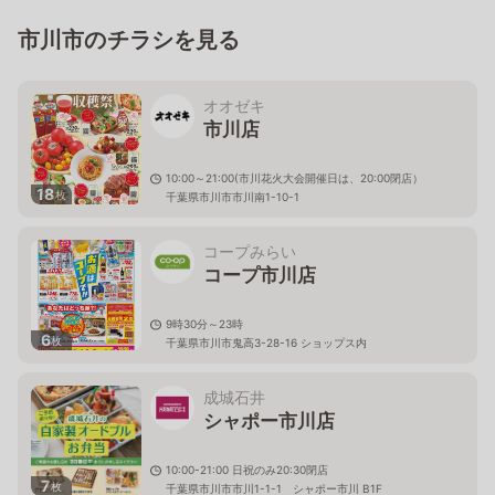
市川市のチラシを見る
オオゼキ
市川店
10:00～21:00(市川花火大会開催日は、20:00閉店）
18
枚
千葉県市川市市川南1-10-1
コープみらい
コープ市川店
9時30分～23時
6
枚
千葉県市川市鬼高3-28-16 ショップス内
成城石井
シャポー市川店
10:00-21:00 日祝のみ20:30閉店
7
枚
千葉県市川市市川1-1-1 シャポー市川 B1F