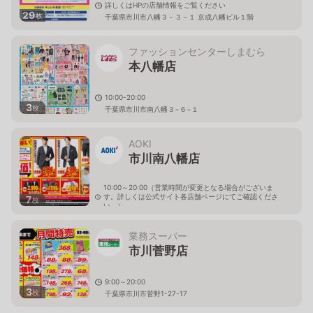
詳しくはHPの店舗情報をご覧ください
29
枚
千葉県市川市八幡３－３－１ 京成八幡ビル１階
ファッションセンターしまむら
本八幡店
10:00-20:00
3
枚
千葉県市川市南八幡３−６−１
AOKI
市川南八幡店
10:00～20:00（営業時間が変更となる場合がございま
す。詳しくは公式サイト各店舗ページにてご確認くださ
7
枚
い。）
千葉県市川市南八幡1-14-13
業務スーパー
市川菅野店
9:00～20:00
3
枚
千葉県市川市菅野1-27-17