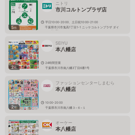
ニトリ
市川コルトンプラザ店
平日10:00-20:00、土日祝10:00-21:00
5
千葉県市川市鬼高1丁目1-1 ニッケコルトンプラザ ダイ
枚
エー棟4階
SEIYU
本八幡店
24時間営業
2
枚
千葉県市川市南八幡3丁目6番1号
ファッションセンターしまむら
本八幡店
10:00-20:00
2
枚
千葉県市川市南八幡３−６−１
オーケー
本八幡店