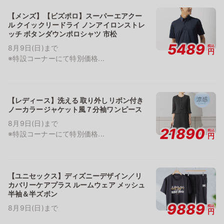
【メンズ】【ビズポロ】スーパーエアクー
ル クイックリードライ ノンアイロンストレ
ッチ ボタンダウンポロシャツ 市松
5489
税込
8月9日(日)まで
円
※特設コーナーにて特別価格...
【レディース】洗える 取り外しリボン付き
ノーカラージャケット風７分袖ワンピース
8月9日(日)まで
21890
税込
※特設コーナーにて特別価格...
円
【ユニセックス】ディズニーデザイン／リ
カバリーケアプラス ルームウェア メッシュ
半袖＆半ズボン
9889
税込
8月9日(日)まで
円