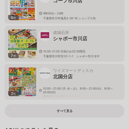
コープ市川店
9時30分～23時
6
枚
千葉県市川市鬼高3-28-16 ショップス内
成城石井
シャポー市川店
10:00-21:00 日祝のみ20:30閉店
7
枚
千葉県市川市市川1-1-1 シャポー市川 B1F
ワイズマートディスカ
北国分店
10:00～21:00 (月･水～土)、9:00～21:00(火)、9:00～
20:00(日)
2
枚
千葉県市川市堀之内3-24-19
すべて見る