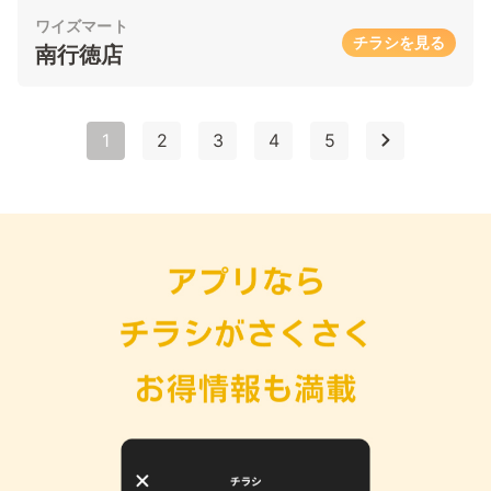
ワイズマート
チラシを見る
南行徳店
1
2
3
4
5