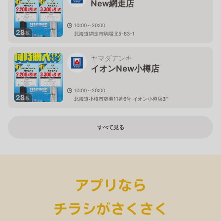
New網走店
10:00～20:00
28
枚
北海道網走市駒場北5-83-1
ヤマダデンキ
イオンNew小樽店
10:00～20:00
28
枚
北海道小樽市築港11番6号 イオン小樽店3F
すべて見る