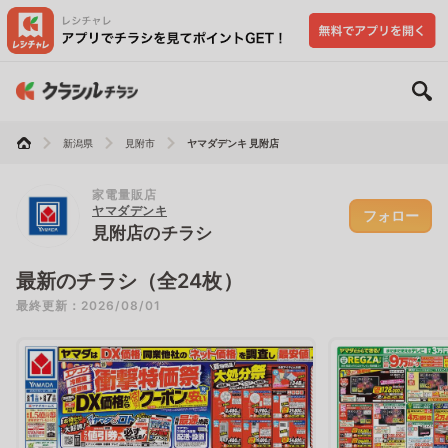
新潟県
見附市
ヤマダデンキ 見附店
家電量販店
ヤマダデンキ
フォロー
見附店のチラシ
最新のチラシ（全24枚）
最終更新：2026/08/01