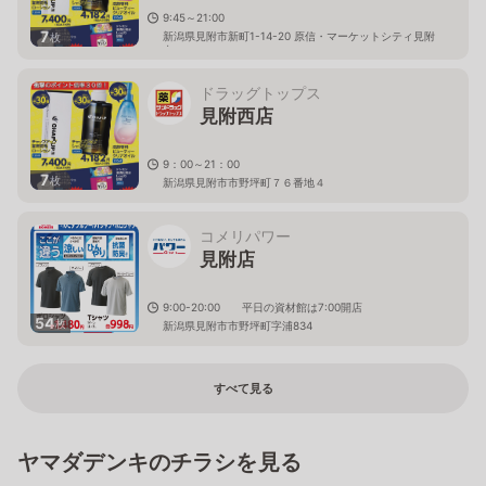
9:45～21:00
7
新潟県見附市新町1-14-20 原信・マーケットシティ見附
枚
内
ドラッグトップス
見附西店
9：00～21：00
7
枚
新潟県見附市市野坪町７６番地４
コメリパワー
見附店
9:00-20:00 平日の資材館は7:00開店
54
枚
新潟県見附市市野坪町字浦834
すべて見る
ヤマダデンキのチラシを見る