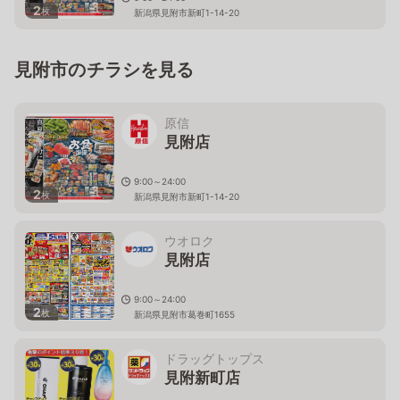
2
枚
新潟県見附市新町1-14-20
見附市のチラシを見る
原信
見附店
9:00～24:00
2
枚
新潟県見附市新町1-14-20
ウオロク
見附店
9:00～24:00
2
枚
新潟県見附市葛巻町1655
ドラッグトップス
見附新町店