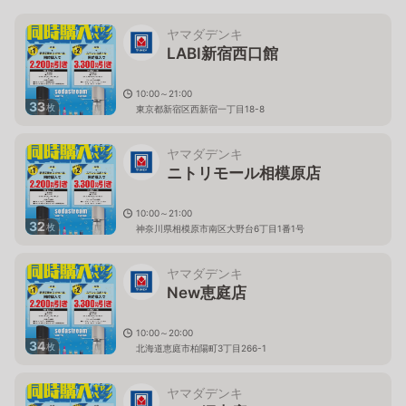
ヤマダデンキ
LABI新宿西口館
10:00～21:00
33
枚
東京都新宿区西新宿一丁目18-8
ヤマダデンキ
ニトリモール相模原店
10:00～21:00
32
枚
神奈川県相模原市南区大野台6丁目1番1号
ヤマダデンキ
New恵庭店
10:00～20:00
34
枚
北海道恵庭市柏陽町3丁目266-1
ヤマダデンキ