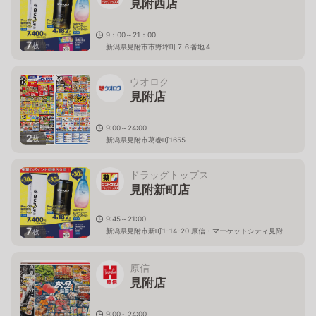
見附西店
9：00～21：00
7
枚
新潟県見附市市野坪町７６番地４
ウオロク
見附店
9:00～24:00
2
枚
新潟県見附市葛巻町1655
ドラッグトップス
見附新町店
9:45～21:00
7
新潟県見附市新町1-14-20 原信・マーケットシティ見附
枚
内
原信
見附店
9:00～24:00