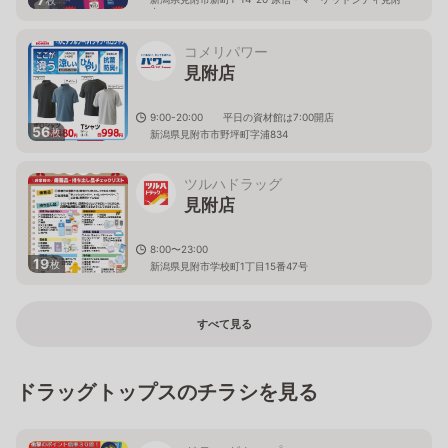
内
コメリパワー
見附店
9:00-20:00 平日の資材館は7:00開店
56
枚
新潟県見附市市野坪町字浦834
ツルハドラッグ
見附店
8:00〜23:00
19
枚
新潟県見附市学校町1丁目15番47号
すべて見る
ドラッグトップスのチラシを見る