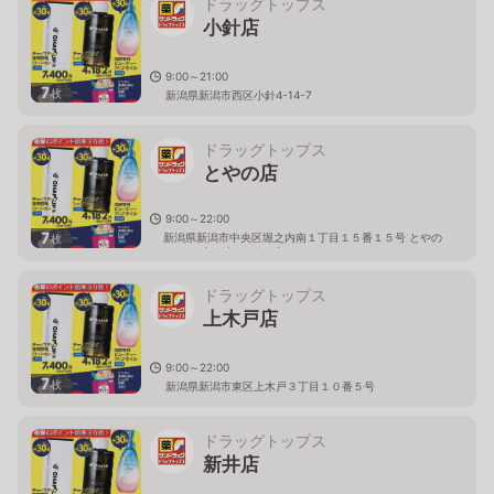
ドラッグトップス
小針店
9:00～21:00
7
枚
新潟県新潟市西区小針4-14-7
ドラッグトップス
とやの店
9:00～22:00
7
新潟県新潟市中央区堀之内南１丁目１５番１５号 とやの
枚
ショッピングセンター内
ドラッグトップス
上木戸店
9:00～22:00
7
枚
新潟県新潟市東区上木戸３丁目１０番５号
ドラッグトップス
新井店