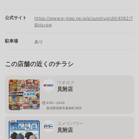
公式サイト
https://www.e-map.ne.jp/p/sundrug/dtl/4082/?
&his=sw
駐車場
あり
この店舗の近くのチラシ
ウオロク
見附店
9:00～24:00
2
枚
新潟県見附市葛巻町1655
コメリパワー
見附店