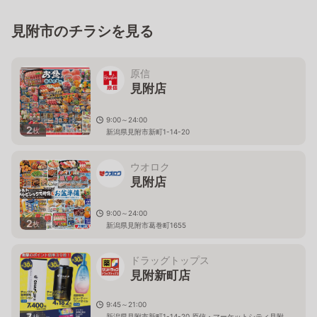
見附市のチラシを見る
原信
見附店
9:00～24:00
2
枚
新潟県見附市新町1-14-20
ウオロク
見附店
9:00～24:00
2
枚
新潟県見附市葛巻町1655
ドラッグトップス
見附新町店
9:45～21:00
7
新潟県見附市新町1-14-20 原信・マーケットシティ見附
枚