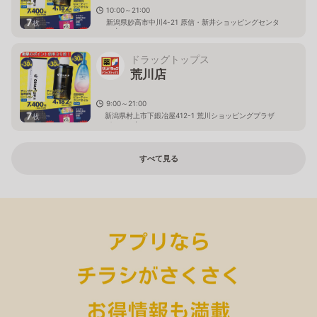
10:00～21:00
7
新潟県妙高市中川4-21 原信・新井ショッピングセンタ
枚
ー内
ドラッグトップス
荒川店
9:00～21:00
7
新潟県村上市下鍛冶屋412-1 荒川ショッピングプラザ
枚
パルティ内
すべて見る