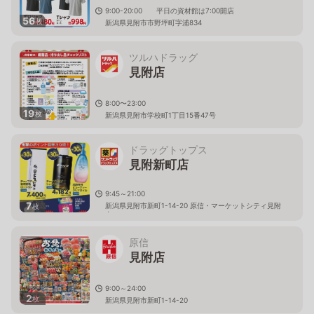
9:00-20:00 平日の資材館は7:00開店
56
枚
新潟県見附市市野坪町字浦834
ツルハドラッグ
見附店
8:00〜23:00
19
枚
新潟県見附市学校町1丁目15番47号
ドラッグトップス
見附新町店
9:45～21:00
7
新潟県見附市新町1-14-20 原信・マーケットシティ見附
枚
内
原信
見附店
9:00～24:00
2
枚
新潟県見附市新町1-14-20