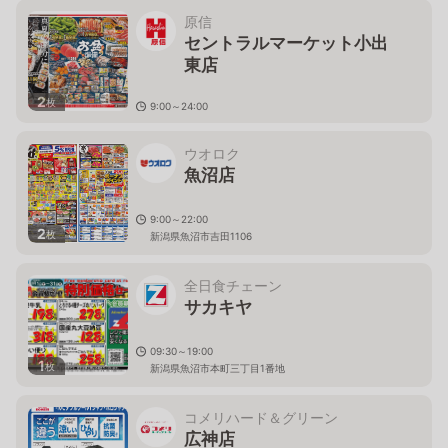
原信
セントラルマーケット小出
東店
2
枚
9:00～24:00
新潟県魚沼市井口新田710
ウオロク
魚沼店
9:00～22:00
2
枚
新潟県魚沼市吉田1106
全日食チェーン
サカキヤ
09:30～19:00
1
枚
新潟県魚沼市本町三丁目1番地
コメリハード＆グリーン
広神店