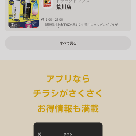
ドラッグトップス
荒川店
9:00～21:00
7
新潟県村上市下鍛冶屋412-1 荒川ショッピングプラザ
枚
パルティ内
すべて見る