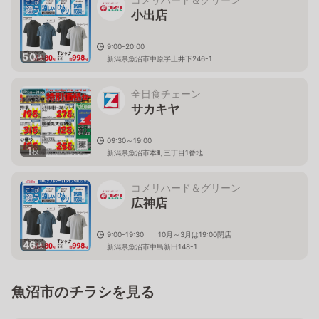
小出店
9:00-20:00
50
枚
新潟県魚沼市中原字土井下246-1
全日食チェーン
サカキヤ
09:30～19:00
1
枚
新潟県魚沼市本町三丁目1番地
コメリハード＆グリーン
広神店
9:00-19:30 10月～3月は19:00閉店
46
枚
新潟県魚沼市中島新田148-1
魚沼市のチラシを見る