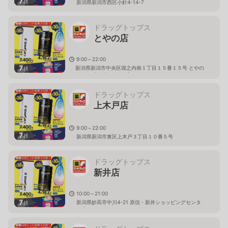
7
枚
新潟県新潟市西区小針4-14-7
ドラッグトップス
とやの店
9:00～22:00
7
新潟県新潟市中央区堀之内南１丁目１５番１５号 とやの
枚
ショッピングセンター内
ドラッグトップス
上木戸店
9:00～22:00
7
枚
新潟県新潟市東区上木戸３丁目１０番５号
ドラッグトップス
新井店
10:00～21:00
7
新潟県妙高市中川4-21 原信・新井ショッピングセンタ
枚
ー内