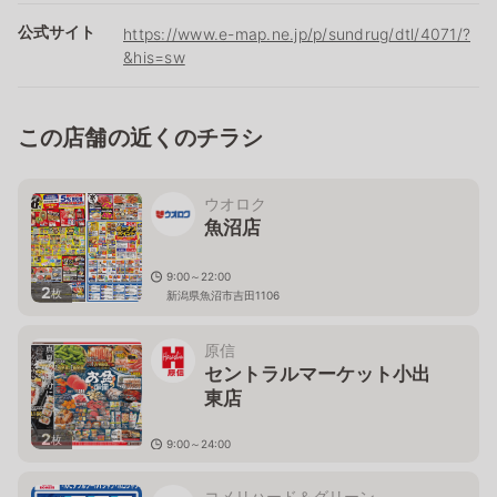
公式サイト
https://www.e-map.ne.jp/p/sundrug/dtl/4071/?
&his=sw
この店舗の近くのチラシ
ウオロク
魚沼店
9:00～22:00
2
枚
新潟県魚沼市吉田1106
原信
セントラルマーケット小出
東店
2
枚
9:00～24:00
新潟県魚沼市井口新田710
コメリハード＆グリーン