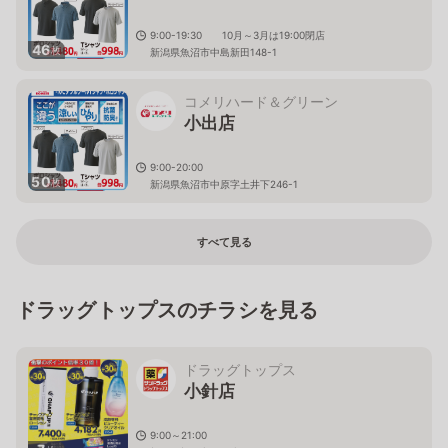
9:00-19:30 10月～3月は19:00閉店
46
枚
新潟県魚沼市中島新田148-1
コメリハード＆グリーン
小出店
9:00-20:00
50
枚
新潟県魚沼市中原字土井下246-1
すべて見る
ドラッグトップスのチラシを見る
ドラッグトップス
小針店
9:00～21:00