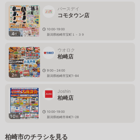
新潟県柏崎市宝町1番51号
バースデイ
コモタウン店
10:00-19:00
4
枚
新潟県柏崎市宝町１－３９
ウオロク
柏崎店
9:00～24:00
2
枚
新潟県柏崎市宝町1-84
Joshin
柏崎店
10:00-19:00
10
枚
新潟県柏崎市幸町1-28
柏崎市のチラシを見る