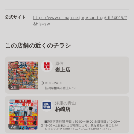
公式サイト
https://www.e-map.ne.jp/p/sundrug/dtl/4015/?
&his=sw
この店舗の近くのチラシ
原信
岩上店
9:00～24:00
2
枚
新潟県柏崎市岩上4-19
洋服の青山
柏崎店
■通常営業時間 平日：10:00〜19:00 土日祝日：10:00〜
19:00 ※土日祝および期間により、急な変動することが
8
枚
ありますので 詳細はホームページを確認ください