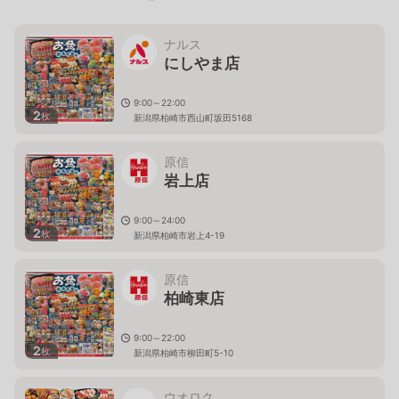
ナルス
にしやま店
9:00～22:00
2
枚
新潟県柏崎市西山町坂田5168
原信
岩上店
9:00～24:00
2
枚
新潟県柏崎市岩上4-19
原信
柏崎東店
9:00～22:00
2
枚
新潟県柏崎市柳田町5-10
ウオロク