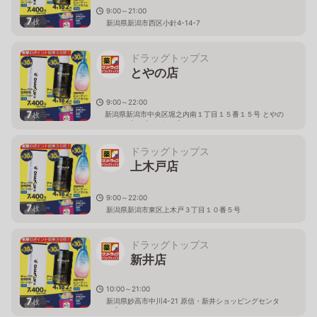
9:00～21:00
7
枚
新潟県新潟市西区小針4-14-7
ドラッグトップス
とやの店
9:00～22:00
7
新潟県新潟市中央区堀之内南１丁目１５番１５号 とやの
枚
ショッピングセンター内
ドラッグトップス
上木戸店
9:00～22:00
7
枚
新潟県新潟市東区上木戸３丁目１０番５号
ドラッグトップス
新井店
10:00～21:00
7
新潟県妙高市中川4-21 原信・新井ショッピングセンタ
枚
ー内