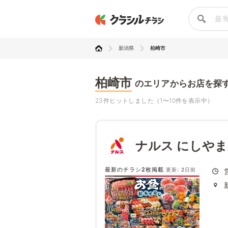
新潟県
柏崎市
柏崎市
のエリアからお店を探
23件ヒットしました（1〜10件を表示中）
ナルス にしや
最新のチラシ2枚掲載
更新: 2日前