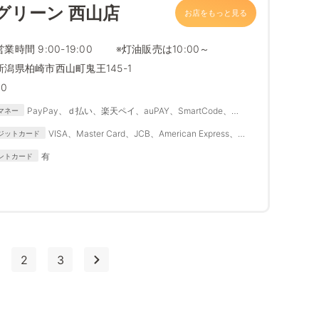
グリーン 西山店
お店をもっと見る
営業時間 9:00-19:00 ※灯油販売は10:00～
新潟県柏崎市西山町鬼王145-1
30
PayPay、ｄ払い、楽天ペイ、auPAY、SmartCode、
マネー
FamiPay、銀行Pay、ゆうちょPay、メルペイ
VISA、Master Card、JCB、American Express、
ジットカード
Diners Club
有
ントカード
2
3