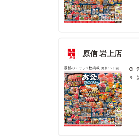
原信 岩上店
最新のチラシ2枚掲載
更新: 2日前