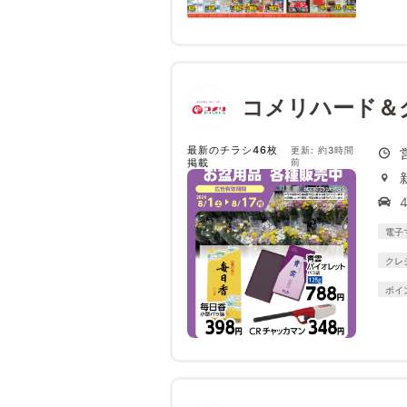
コメリハード＆
最新のチラシ46枚
更新: 約3時間
掲載
前
4
電子
クレ
ポイ