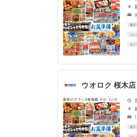
電子
クレ
ポイ
ウオロク 桜木店
最新のチラシ2枚掲載
更新: 2日前
電子
クレ