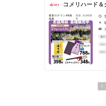
コメリハード＆
最新のチラシ46枚
更新: 約3時間
掲載
前
電子
クレ
ポイ
1