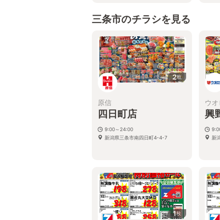
三条市のチラシを見る
2
枚
原信
ウオ
四日町店
興
9:00～24:00
9:
新潟県三条市南四日町4-4-7
新潟
1
枚