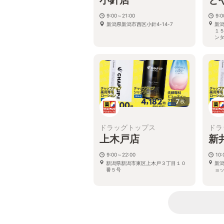
9:00～21:00
9:
新潟県新潟市西区小針4-14-7
新
１
ン
7
枚
ドラッグトップス
ドラ
上木戸店
新
9:00～22:00
10:
新潟県新潟市東区上木戸３丁目１０
新潟
番５号
ョ