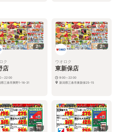
2
2
枚
枚
ロク
ウオロク
野店
東新保店
00～22:00
9:00～22:00
県三条市興野1-16-31
新潟県三条市東新保25-15
1
1
枚
枚