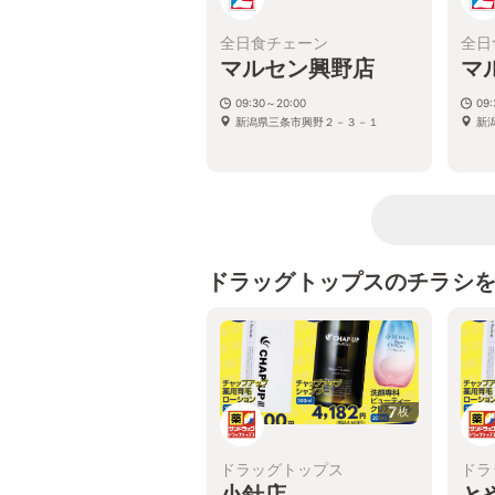
全日食チェーン
全日
マルセン興野店
マ
09:30～20:00
09
新潟県三条市興野２－３－１
新
ドラッグトップスのチラシ
7
枚
ドラッグトップス
ドラ
小針店
と