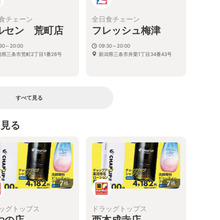
食チェーン
全日食チェーン
ルセン 荒町店
フレッシュ梅津
:30～20:00
09:30～20:00
潟県三条市荒町2丁目1番26号
新潟県三条市井栗1丁目34番43号
すべて見る
を見る
7
7
枚
枚
ッグトップス
ドラッグトップス
やの店
西本成寺店