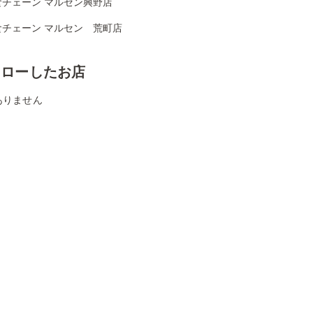
食チェーン マルセン興野店
食チェーン マルセン 荒町店
ォローしたお店
ありません