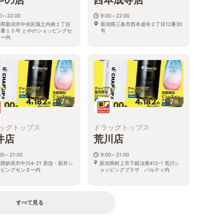
00～22:00
9:00～22:00
潟県新潟市中央区堀之内南１丁目
新潟県三条市西本成寺２丁目12番30
５番１５号 とやのショッピングセ
号
ター内
7
7
枚
枚
ッグトップス
ドラッグトップス
井店
荒川店
00～21:00
9:00～21:00
県妙高市中川4-21 原信・新井シ
新潟県村上市下鍛冶屋412-1 荒川シ
ッピングセンター内
ョッピングプラザ パルティ内
すべて見る