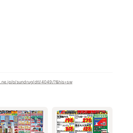
.ne.jp/p/sundrug/dtl/4049/?&his=sw