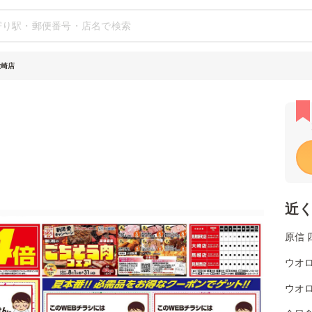
大崎店
近
原信 
ウオロ
ウオロ