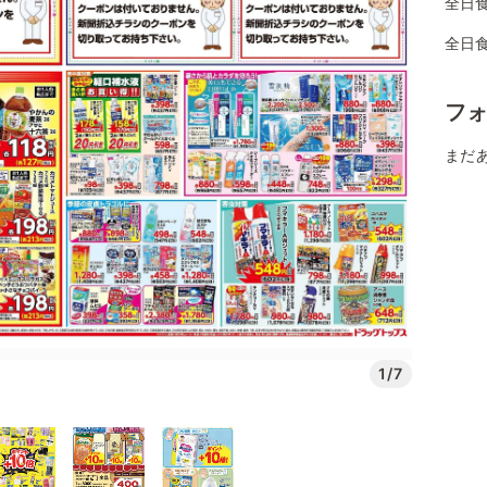
全日
全日
フ
まだ
1/7