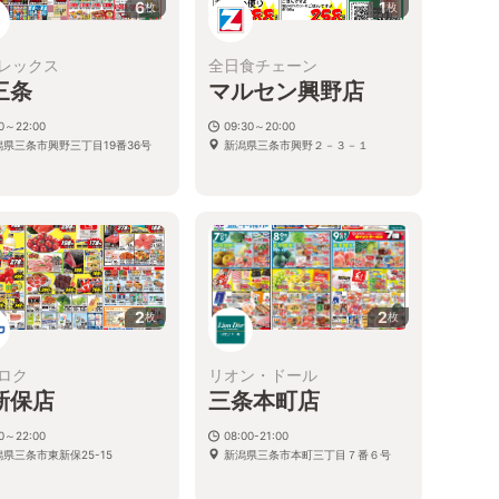
6
1
枚
枚
レックス
全日食チェーン
三条
マルセン興野店
00～22:00
09:30～20:00
潟県三条市興野三丁目19番36号
新潟県三条市興野２－３－１
2
2
枚
枚
ロク
リオン・ドール
新保店
三条本町店
00～22:00
08:00-21:00
県三条市東新保25-15
新潟県三条市本町三丁目７番６号