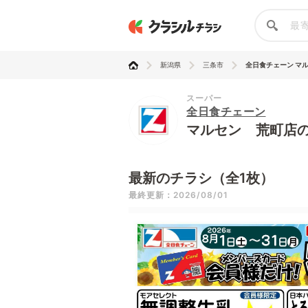
新潟県
三条市
全日食チェーン マ
スーパー
全日食チェーン
マルセン 荒町店
最新のチラシ（全1枚）
最終更新：2026/08/01