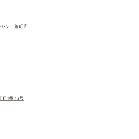
ルセン 荒町店
目1番26号