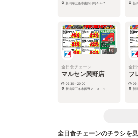
新潟県三条市南四日町4-4-7
新潟
1
枚
全日食チェーン
全日
マルセン興野店
フ
09:30～20:00
09
新潟県三条市興野２－３－１
新
全日食チェーンのチラシを