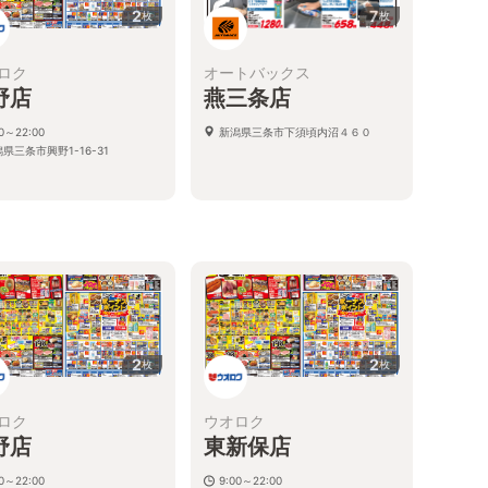
2
7
枚
枚
ロク
オートバックス
野店
燕三条店
00～22:00
新潟県三条市下須頃内沼４６０
県三条市興野1-16-31
2
2
枚
枚
ロク
ウオロク
野店
東新保店
00～22:00
9:00～22:00