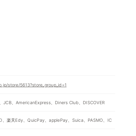
co.jp/store/5613?store_group_id=1
、JCB、AmericanExpress、Diners Club、DISCOVER
D、楽天Edy、QuicPay、applePay、Suica、PASMO、IC