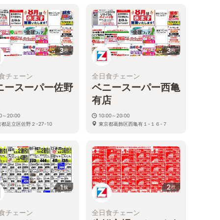
3
3
枚
枚
食チェーン
全日食チェーン
ニースーパー佐野
ベニースーパー西亀
有店
30～20:00
10:00～20:00
都足立区佐野２-27-10
東京都葛飾区西亀有１-１６-７
1
2
枚
枚
食チェーン
全日食チェーン