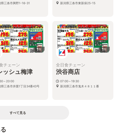
県三条市興野1-16-31
新潟県三条市東新保25-15
1
1
枚
枚
食チェーン
全日食チェーン
レッシュ梅津
渋谷商店
:30～20:00
07:00～19:30
潟県三条市井栗1丁目34番43号
新潟県三条市鬼木４８１１番
すべて見る
見る