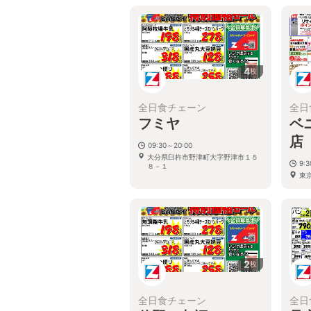
4
枚
全日食チェーン
全日
フミヤ
ベ
店
09:30～20:00
大分県臼杵市野津町大字野津市１５
9:
８－１
東京
2
枚
全日食チェーン
全日