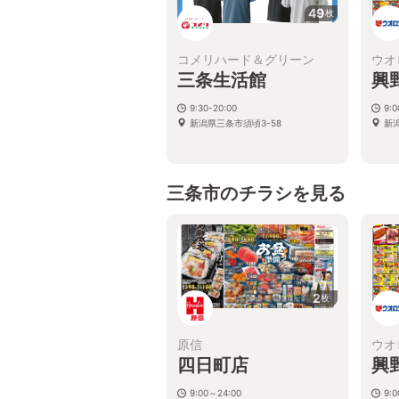
49
枚
コメリハード＆グリーン
ウオ
三条生活館
興
9:30-20:00
9:
新潟県三条市須頃3-58
新潟
三条市のチラシを見る
2
枚
原信
ウオ
四日町店
興
9:00～24:00
9: