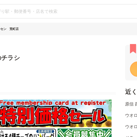
ルセン 荒町店
のチラシ
近
原信 
ウオロ
ウオロ