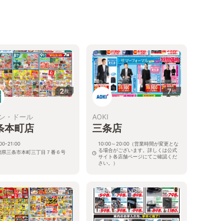
2
7
枚
枚
ン・ドール
AOKI
条本町店
三条店
00-21:00
10:00～20:00（営業時間が変更とな
る場合がございます。詳しくは公式
潟県三条市本町三丁目７番６号
サイト各店舗ページにてご確認くだ
さい。）
新潟県三条市下須頃200