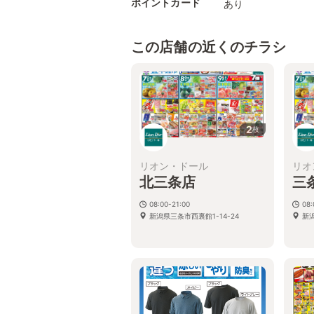
ポイントカード
あり
この店舗の近くのチラシ
2
枚
リオン・ドール
リオ
北三条店
三
08:00-21:00
08:
新潟県三条市西裏館1-14-24
新