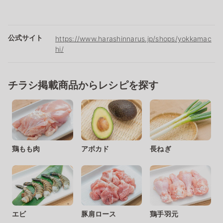
公式サイト
https://www.harashinnarus.jp/shops/yokkamac
hi/
チラシ掲載商品からレシピを探す
鶏もも肉
アボカド
長ねぎ
エビ
豚肩ロース
鶏手羽元