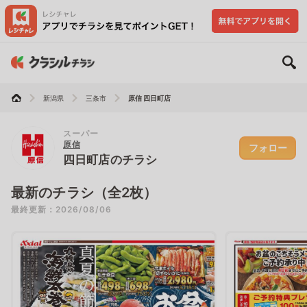
新潟県
三条市
原信 四日町店
スーパー
原信
フォロー
四日町店のチラシ
最新のチラシ（全2枚）
最終更新：2026/08/06