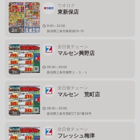
ウオロク
東新保店
9:00～22:00
2
枚
新潟県三条市東新保25-15
全日食チェーン
マルセン興野店
09:30～20:00
1
枚
新潟県三条市興野２－３－１
全日食チェーン
マルセン 荒町店
09:30～20:00
1
枚
新潟県三条市荒町2丁目1番26号
全日食チェーン
フレッシュ梅津