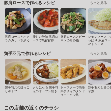
豚肩ロースで作れるレシピ
もっと見る
豚肩ロースとオク
優しい酸味 豚肩ロ
豚肩ロースとピー
レモンソースで
ラのガリバタ炒め
ースで黒酢酢豚
マンの炒め物
っぱり 豚肩ロー
のトンテキ
鶏手羽元で作れるレシピ
もっと見る
鶏手羽元のほっこ
クセになる 鶏手羽
トースターで簡単
鶏手羽元と卵の
りポトフ
元のオーブン焼き
鶏手羽元のタンド
辛煮
リーチキン風
この店舗の近くのチラシ