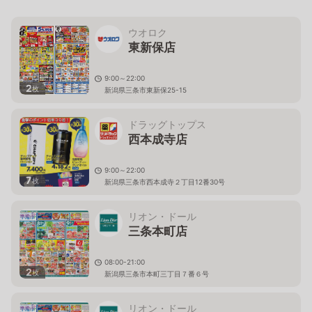
ウオロク
東新保店
9:00～22:00
2
枚
新潟県三条市東新保25-15
ドラッグトップス
西本成寺店
9:00～22:00
7
枚
新潟県三条市西本成寺２丁目12番30号
リオン・ドール
三条本町店
08:00-21:00
2
枚
新潟県三条市本町三丁目７番６号
リオン・ドール