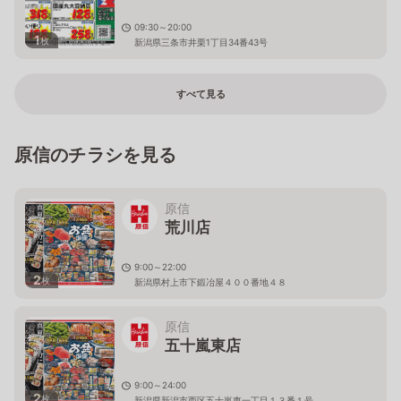
09:30～20:00
1
枚
新潟県三条市井栗1丁目34番43号
すべて見る
原信のチラシを見る
原信
荒川店
9:00～22:00
2
枚
新潟県村上市下鍛冶屋４００番地４８
原信
五十嵐東店
9:00～24:00
2
枚
新潟県新潟市西区五十嵐東一丁目１３番１号