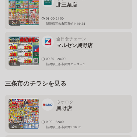
北三条店
08:00-21:00
2
枚
新潟県三条市西裏館1-14-24
全日食チェーン
マルセン興野店
09:30～20:00
1
枚
新潟県三条市興野２－３－１
三条市のチラシを見る
ウオロク
興野店
9:00～22:00
2
枚
新潟県三条市興野1-16-31