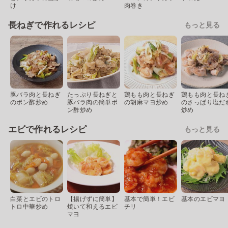
け
肉巻き
長ねぎで作れるレシピ
もっと見る
豚バラ肉と長ねぎ
たっぷり長ねぎと
鶏もも肉と長ねぎ
鶏もも肉と長ね
のポン酢炒め
豚バラ肉の簡単ポ
の胡麻マヨ炒め
のさっぱり塩だ
ン酢炒め
炒め
エビで作れるレシピ
もっと見る
白菜とエビのトロ
【揚げずに簡単】
基本で簡単！エビ
基本のエビマヨ
トロ中華炒め
焼いて和えるエビ
チリ
マヨ