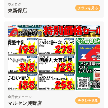
ウオロク
チラシを見る
東新保店
全日食チェーン
チラシを見る
マルセン興野店