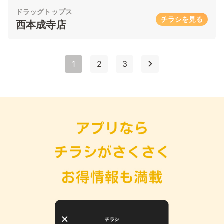
ドラッグトップス
チラシを見る
西本成寺店
1
2
3