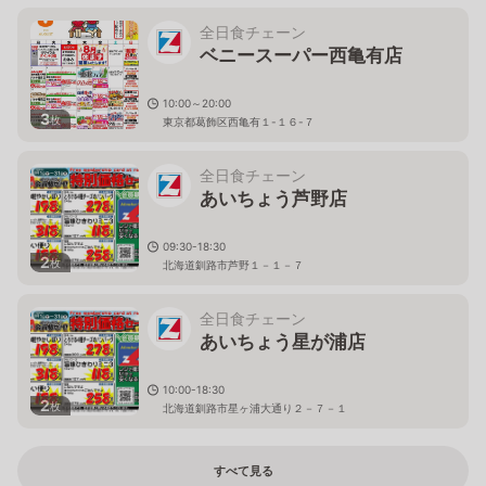
全日食チェーン
ベニースーパー西亀有店
10:00～20:00
3
枚
東京都葛飾区西亀有１-１６-７
全日食チェーン
あいちょう芦野店
09:30-18:30
2
枚
北海道釧路市芦野１－１－７
全日食チェーン
あいちょう星が浦店
10:00-18:30
2
枚
北海道釧路市星ヶ浦大通り２－７－１
すべて見る