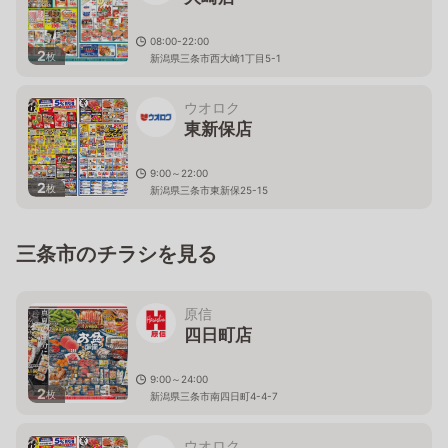
08:00-22:00
2
枚
新潟県三条市西大崎1丁目5-1
ウオロク
東新保店
9:00～22:00
2
枚
新潟県三条市東新保25-15
三条市のチラシを見る
原信
四日町店
9:00～24:00
2
枚
新潟県三条市南四日町4-4-7
ウオロク