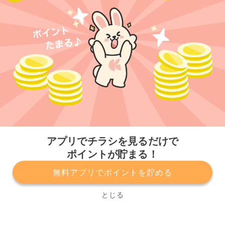
今すぐアプリをダウンロードする
アプリでチラシを見るだけで
ポイントが貯まる！
無料アプリでポイントを貯める
プライバシーポリシー
利用規約
運営会社
サービスに関してのお問い合わせ
チラシ掲載をお考えの方
とじる
Copyright© Kurashiru, Inc. All Rights Reserved.