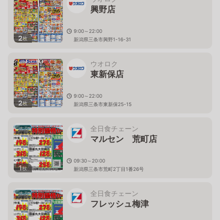
興野店
9:00～22:00
2
枚
新潟県三条市興野1-16-31
ウオロク
東新保店
9:00～22:00
2
枚
新潟県三条市東新保25-15
全日食チェーン
マルセン 荒町店
09:30～20:00
1
枚
新潟県三条市荒町2丁目1番26号
全日食チェーン
フレッシュ梅津