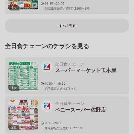
09:30～20:00
1
枚
新潟県三条市井栗1丁目34番43号
すべて見る
全日食チェーンのチラシを見る
全日食チェーン
スーパーマーケット玉木屋
10:00 ～ 19:30
1
枚
岩手県宮古市本町1-41
全日食チェーン
ベニースーパー佐野店
9:30～20:00
3
枚
東京都足立区佐野２-27-10