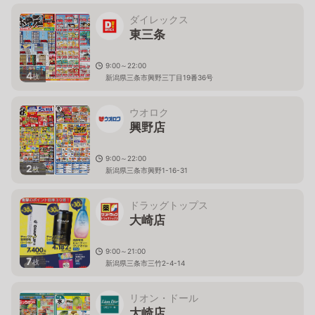
ダイレックス
東三条
9:00～22:00
4
枚
新潟県三条市興野三丁目19番36号
ウオロク
興野店
9:00～22:00
2
枚
新潟県三条市興野1-16-31
ドラッグトップス
大崎店
9:00～21:00
7
枚
新潟県三条市三竹2-4-14
リオン・ドール
大崎店