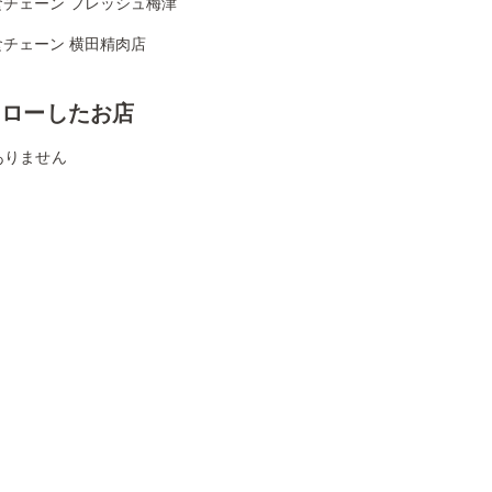
食チェーン フレッシュ梅津
食チェーン 横田精肉店
ォローしたお店
ありません