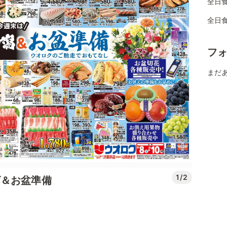
全日
全日
フ
まだ
1/2
ビ＆お盆準備