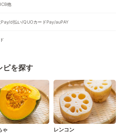
/JCB他
Pay/d払い/QUOカードPay/auPAY
ド
シピを探す
ちゃ
レンコン