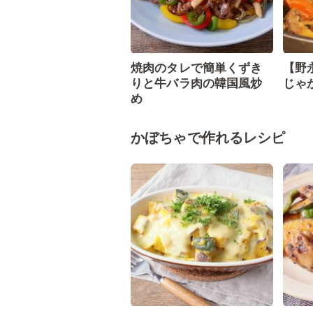
焼肉のタレで簡単くずき
【野
りと牛バラ肉の韓国風炒
じゃ
め
かぼちゃで作れるレシピ