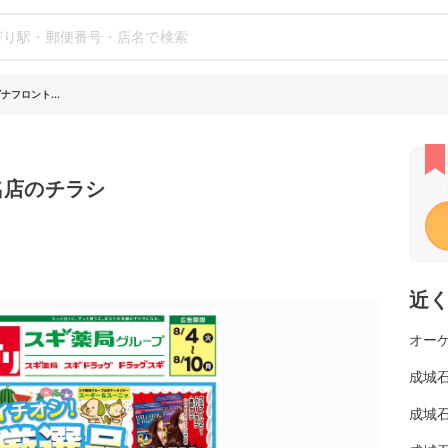
ナフロント...
名店のチラシ
近
オーケ
成城
成城石