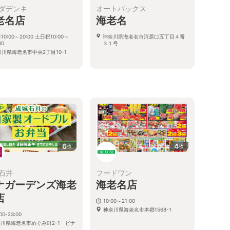
ダデンキ
オートバックス
老名店
海老名
10:00～20:00 土日祝10:00～
神奈川県海老名市河原口五丁目４番
00
３１号
奈川県海老名市中央2丁目10-1
6
4
枚
枚
石井
フードワン
ナガーデンズ海老
海老名店
店
10:00～21:00
神奈川県海老名市本郷1568-1
00-23:00
川県海老名市めぐみ町2-1 ビナ
デンズ テラス 3F