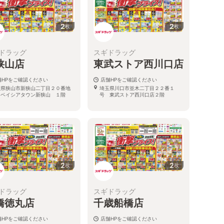
2
2
枚
枚
ドラッグ
スギドラッグ
狭山店
東武ストア西川口店
舗HPをご確認ください
店舗HPをご確認ください
玉県狭山市新狭山二丁目２０番地
埼玉県川口市並木二丁目２２番１
 ベイシアタウン新狭山 １階
号 東武ストア西川口店２階
2
2
枚
枚
ドラッグ
スギドラッグ
橋徳丸店
千歳船橋店
舗HPをご確認ください
店舗HPをご確認ください