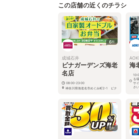
この店舗の近くのチラシ
6
枚
成城石井
AOK
ビナガーデンズ海老
海
名店
10
る
08:00-23:00
サ
さ
神奈川県海老名市めぐみ町2-1 ビナ
ガーデンズ テラス 3F
神奈
3
枚