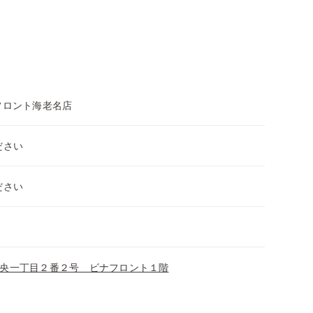
フロント海老名店
ださい
ださい
央一丁目２番２号 ビナフロント１階