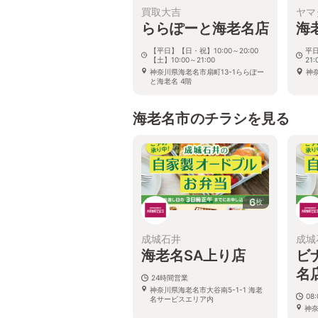
買取大吉
ヤマ
ららぽーと海老名店
海
【平日】【日・祝】10:00～20:00
平日
【土】10:00～21:00
21:
神奈川県海老名市扇町13-1ららぽー
神
と海老名 4階
海老名市のチラシを見る
6
枚
成城石井
成城
海老名SA上り店
ビ
名
24時間営業
神奈川県海老名市大谷南5-1-1 海老
08:
名サービスエリア内
神奈
ガー