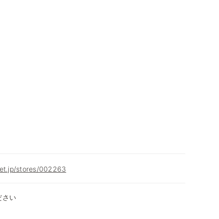
et.jp/stores/002263
ださい