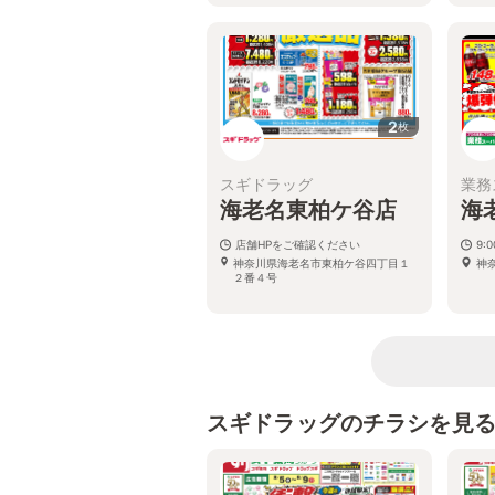
2
枚
スギドラッグ
業務
海老名東柏ケ谷店
海
店舗HPをご確認ください
9:
神奈川県海老名市東柏ケ谷四丁目１
神奈
２番４号
スギドラッグのチラシを見