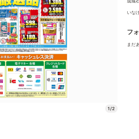
成城
いなげ
フ
まだ
1/2