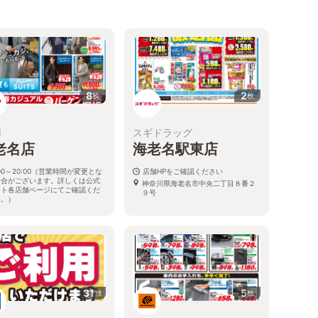
8
2
枚
枚
I
スギドラッグ
老名店
海老名駅東店
:00～20:00（営業時間が変更とな
店舗HPをご確認ください
場合がございます。詳しくは公式
神奈川県海老名市中央二丁目８番２
イト各店舗ページにてご確認くだ
９号
い。）
川県海老名市中央2-1-21
31
5
枚
枚