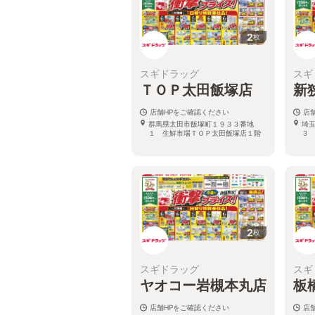
2
枚
スギドラッグ
スギ
ＴＯＰ太田飯塚店
新
店舗HPをご確認ください
店
群馬県太田市飯塚町１９３３番地
埼
１ 生鮮市場ＴＯＰ太田飯塚店１階
３
2
枚
スギドラッグ
スギ
ヤオコー岩槻本丸店
板
店舗HPをご確認ください
店