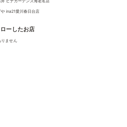
石井 ビナガーデンズ海老名店
や ina21愛川春日台店
ォローしたお店
ありません