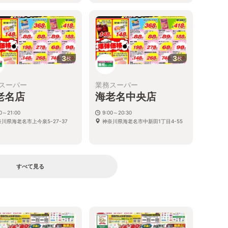
3
3
枚
枚
スーパー
業務スーパー
老名店
海老名中央店
00～21:00
9:00～20:30
川県海老名市上今泉5-27-37
神奈川県海老名市中新田1丁目4-55
すべて見る
る