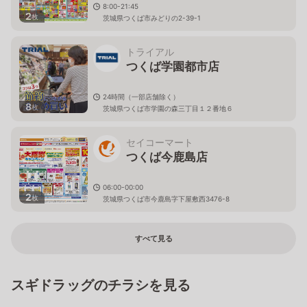
8:00-21:45
2
枚
茨城県つくば市みどりの2-39-1
トライアル
つくば学園都市店
24時間（一部店舗除く）
8
枚
茨城県つくば市学園の森三丁目１２番地６
セイコーマート
つくば今鹿島店
06:00-00:00
2
枚
茨城県つくば市今鹿島字下屋敷西3476-8
すべて見る
スギドラッグのチラシを見る