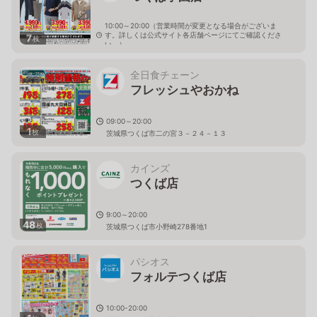
10:00～20:00（営業時間が変更となる場合がございま
す。詳しくは公式サイト各店舗ページにてご確認くださ
7
枚
い。）
茨城県つくば市二の宮3-13-3
全日食チェーン
フレッシュやおかね
09:00～20:00
1
枚
茨城県つくば市二の宮３－２４－１３
カインズ
つくば店
9:00～20:00
48
枚
茨城県つくば市小野崎278番地1
パシオス
フォルテつくば店
10:00-20:00