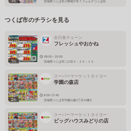
1
枚
茨城県つくば市小野崎278-1 フォルテつくば内
つくば市のチラシを見る
全日食チェーン
フレッシュやおかね
09:00～20:00
1
枚
茨城県つくば市二の宮３－２４－１３
スーパーマーケットタイヨー
学園の森店
8:00-21:45
2
枚
茨城県つくば市学園の森2丁目14番3
スーパーマーケットタイヨー
ビッグハウスみどりの店