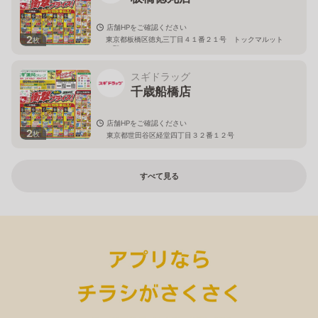
店舗HPをご確認ください
2
東京都板橋区徳丸三丁目４１番２１号 トックマルット
枚
１階
スギドラッグ
千歳船橋店
店舗HPをご確認ください
2
枚
東京都世田谷区経堂四丁目３２番１２号
すべて見る