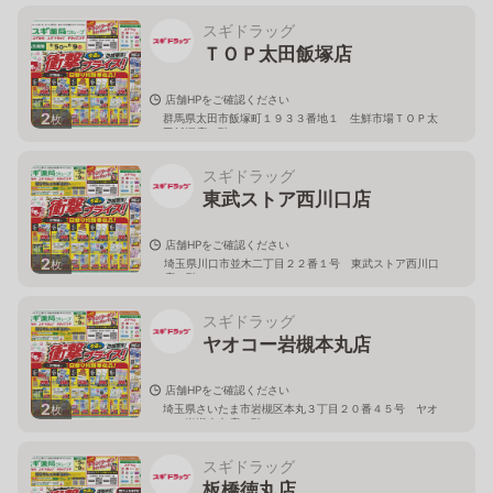
スギドラッグ
ＴＯＰ太田飯塚店
店舗HPをご確認ください
2
群馬県太田市飯塚町１９３３番地１ 生鮮市場ＴＯＰ太
枚
田飯塚店１階
スギドラッグ
東武ストア西川口店
店舗HPをご確認ください
2
埼玉県川口市並木二丁目２２番１号 東武ストア西川口
枚
店２階
スギドラッグ
ヤオコー岩槻本丸店
店舗HPをご確認ください
2
埼玉県さいたま市岩槻区本丸３丁目２０番４５号 ヤオ
枚
コー岩槻本丸店２階
スギドラッグ
板橋徳丸店