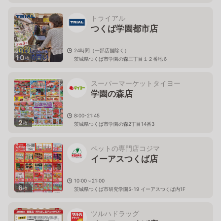
トライアル
つくば学園都市店
24時間（一部店舗除く）
10
枚
茨城県つくば市学園の森三丁目１２番地６
スーパーマーケットタイヨー
学園の森店
8:00-21:45
2
枚
茨城県つくば市学園の森2丁目14番3
ペットの専門店コジマ
イーアスつくば店
10:00～21:00
6
枚
茨城県つくば市研究学園5-19 イーアスつくば内1F
ツルハドラッグ