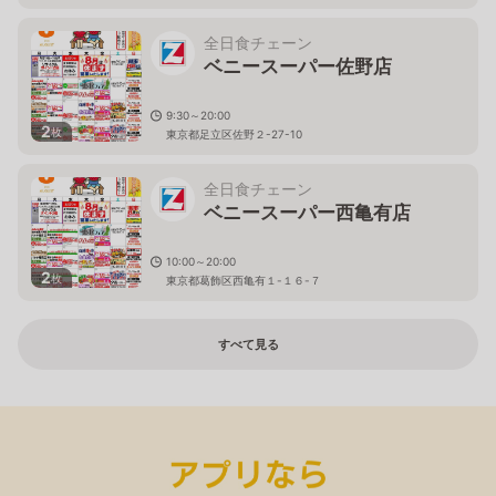
全日食チェーン
ベニースーパー佐野店
9:30～20:00
2
枚
東京都足立区佐野２-27-10
全日食チェーン
ベニースーパー西亀有店
10:00～20:00
2
枚
東京都葛飾区西亀有１-１６-７
すべて見る