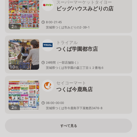
スーパーマーケットタイヨー
ビッグハウスみどりの店
8:00-21:45
2
枚
茨城県つくば市みどりの2-39-1
トライアル
つくば学園都市店
24時間（一部店舗除く）
10
枚
茨城県つくば市学園の森三丁目１２番地６
セイコーマート
つくば今鹿島店
06:00-00:00
2
枚
茨城県つくば市今鹿島字下屋敷西3476-8
すべて見る