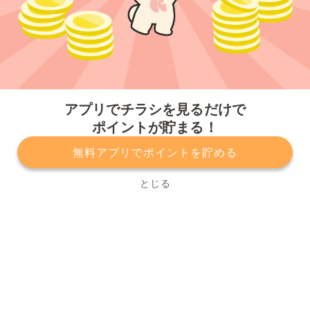
今すぐアプリをダウンロードする
アプリでチラシを見るだけで
ポイントが貯まる！
無料アプリでポイントを貯める
プライバシーポリシー
利用規約
運営会社
サービスに関してのお問い合わせ
チラシ掲載をお考えの方
とじる
Copyright© Kurashiru, Inc. All Rights Reserved.