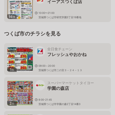
イーアスつくば店
10:00〜21:00
16
枚
茨城県つくば市研究学園5丁目19番地
つくば市のチラシを見る
全日食チェーン
フレッシュやおかね
09:00～20:00
1
枚
茨城県つくば市二の宮３－２４－１３
スーパーマーケットタイヨー
学園の森店
8:00-21:45
2
枚
茨城県つくば市学園の森2丁目14番3