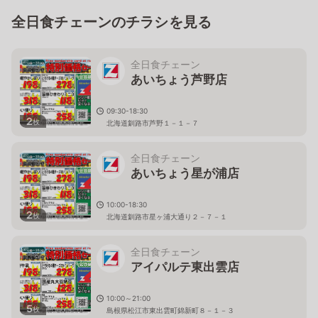
全日食チェーンのチラシを見る
全日食チェーン
あいちょう芦野店
09:30-18:30
2
枚
北海道釧路市芦野１－１－７
全日食チェーン
あいちょう星が浦店
10:00-18:30
2
枚
北海道釧路市星ヶ浦大通り２－７－１
全日食チェーン
アイパルテ東出雲店
10:00～21:00
5
枚
島根県松江市東出雲町錦新町８－１－３