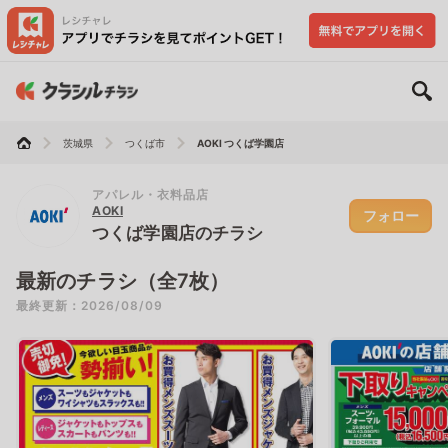
茨城県
つくば市
AOKI つくば学園店
アパレル・衣料品店
AOKI
フォロー
つくば学園店のチラシ
最新のチラシ（全7枚）
最終更新：2026/08/09