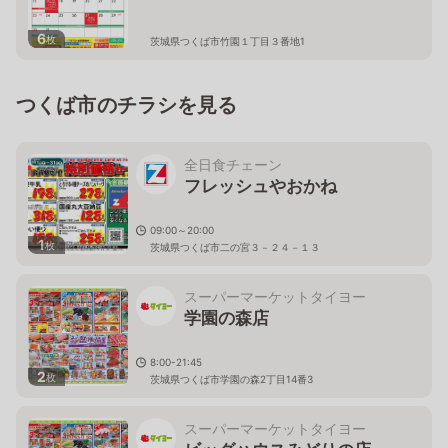
6
枚
茨城県つくば市竹園１丁目３番地1
つくば市のチラシを見る
全日食チェーン
フレッシュやおかね
09:00～20:00
1
枚
茨城県つくば市二の宮３－２４－１３
スーパーマーケットタイヨー
学園の森店
8:00-21:45
2
枚
茨城県つくば市学園の森2丁目14番3
スーパーマーケットタイヨー