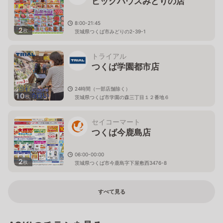
ビッグハウスみどりの店
8:00-21:45
2
枚
茨城県つくば市みどりの2-39-1
トライアル
つくば学園都市店
24時間（一部店舗除く）
10
枚
茨城県つくば市学園の森三丁目１２番地６
セイコーマート
つくば今鹿島店
06:00-00:00
2
枚
茨城県つくば市今鹿島字下屋敷西3476-8
すべて見る