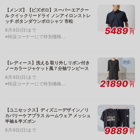
【メンズ】【ビズポロ】スーパーエアクー
ル クイックリードライ ノンアイロンストレ
ッチ ボタンダウンポロシャツ 市松
5489
税込
8月9日(日)まで
円
※特設コーナーにて特別価格...
【レディース】洗える 取り外しリボン付き
ノーカラージャケット風７分袖ワンピース
8月9日(日)まで
21890
税込
※特設コーナーにて特別価格...
円
【ユニセックス】ディズニーデザイン／リ
カバリーケアプラス ルームウェア メッシュ
半袖＆半ズボン
9889
税込
8月9日(日)まで
円