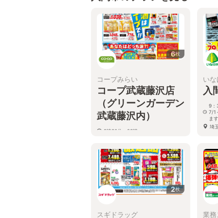
6
枚
コープみらい
いな
コープ武蔵藤沢店
入
（グリーンガーデン
9：
7/
武蔵藤沢内）
ま
埼
9時30分～23時
埼玉県入間市東藤沢3-4-1
2
枚
スギドラッグ
業務