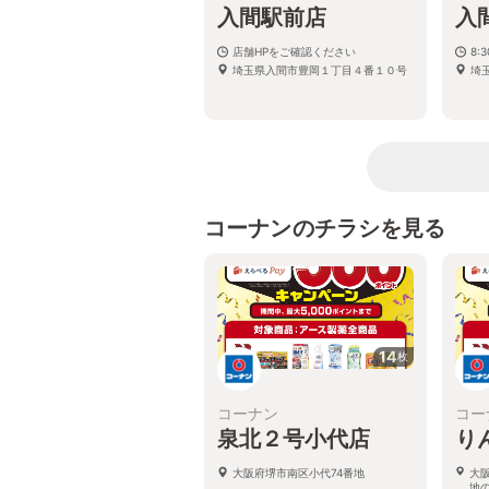
入間駅前店
入
店舗HPをご確認ください
8:
埼玉県入間市豊岡１丁目４番１０号
埼
コーナンのチラシを見る
14
枚
コーナン
コー
泉北２号小代店
り
大阪府堺市南区小代74番地
大
地