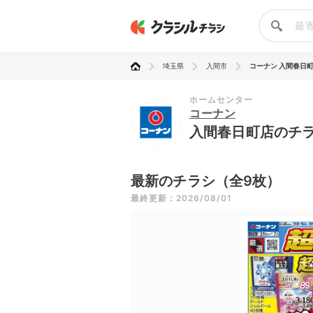
埼玉県
入間市
コーナン 入間春日
ホームセンター
コーナン
入間春日町店のチ
最新のチラシ（全9枚）
最終更新：2026/08/01