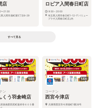
間店
ロピア入間春日町店
30〜21:30
9:30～20:00
玉県入間市扇町屋5丁目6-29
埼玉県入間市春日町1-12-1｢バリュー
プラザ入間春日町店｣内
すべて見る
14
14
枚
枚
ナン
コーナン
んくう羽倉崎店
西宮今津店
阪府泉南郡田尻町嘉祥寺６０５番
兵庫県西宮市今津港町1番26号
の１