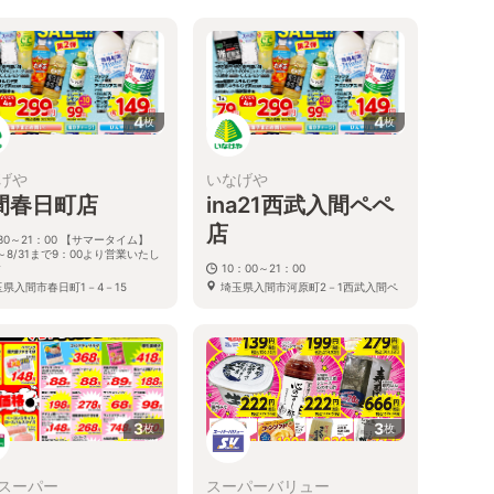
4
4
枚
枚
げや
いなげや
間春日町店
ina21西武入間ペペ
店
30～21：00 【サマータイム】
1～8/31まで9：00より営業いたし
す
10：00～21：00
玉県入間市春日町1－4－15
埼玉県入間市河原町2－1西武入間ペ
ペ内
3
3
枚
枚
スーパー
スーパーバリュー