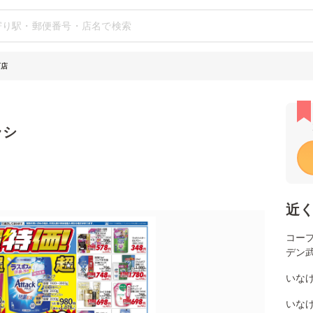
町店
ラシ
近
コー
デン
いな
いなげ