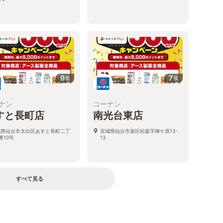
9
7
枚
枚
ナン
コーナン
すと長町店
南光台東店
城県仙台市太白区あすと長町二丁
宮城県仙台市泉区松森字陣ケ原13-
番10号
13
すべて見る