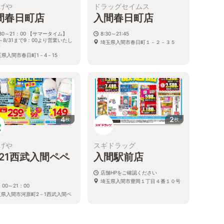
げや
ドラッグセイムス
間春日町店
入間春日町店
30～21：00 【サマータイム】
8:30～21:45
1～8/31まで9：00より営業いたし
埼玉県入間市春日町１－２－３５
す
玉県入間市春日町1－4－15
4
2
枚
枚
げや
スギドラッグ
a21西武入間ペペ
入間駅前店
店舗HPをご確認ください
埼玉県入間市豊岡１丁目４番１０号
：00～21：00
玉県入間市河原町2－1西武入間ペ
内