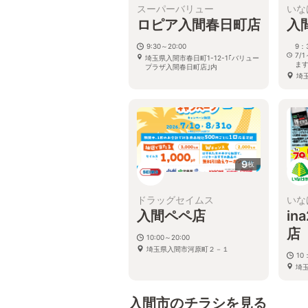
スーパーバリュー
いな
ロピア入間春日町店
入
9:30～20:00
9：
7/
埼玉県入間市春日町1-12-1｢バリュー
ま
プラザ入間春日町店｣内
埼
9
枚
ドラッグセイムス
いな
入間ペペ店
in
店
10:00～20:00
埼玉県入間市河原町２－１
10
埼
ペ
入間市のチラシを見る