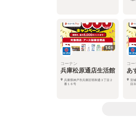
14
枚
コーナン
コー
兵庫松原通店生活館
あ
兵庫県神戸市兵庫区明和通３丁目２
宮
番１６号
目3