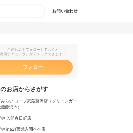
お問い合わせ
このお店をフォローしておくと
次回すぐにチラシがチェックできます！
フォロー
くのお店からさがす
プみらい コープ武蔵藤沢店（グリーンガー
武蔵藤沢内）
げや 入間春日町店
や ina21西武入間ペペ店