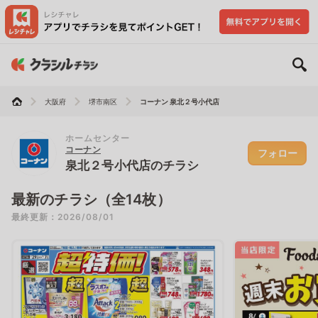
大阪府
堺市南区
コーナン 泉北２号小代店
ホームセンター
コーナン
フォロー
泉北２号小代店のチラシ
最新のチラシ（全14枚）
最終更新：2026/08/01