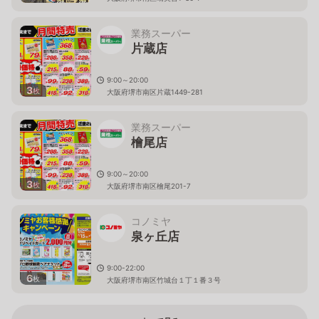
業務スーパー
片蔵店
9:00～20:00
3
枚
大阪府堺市南区片蔵1449-281
業務スーパー
檜尾店
9:00～20:00
3
枚
大阪府堺市南区檜尾201-7
コノミヤ
泉ヶ丘店
9:00-22:00
6
枚
大阪府堺市南区竹城台１丁１番３号