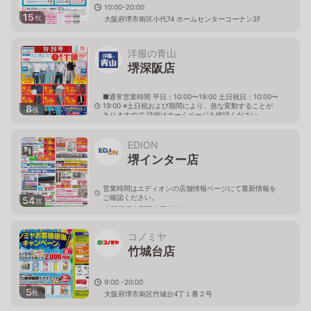
10:00-20:00
15
枚
大阪府堺市南区小代74 ホームセンターコーナン2F
洋服の青山
堺深阪店
■通常営業時間 平日：10:00〜19:00 土日祝日：10:00〜
19:00 ※土日祝および期間により、急な変動することが
8
枚
ありますので 詳細はホームページを確認ください
大阪府堺市南区深阪南931番地の1
EDION
堺インター店
営業時間はエディオンの店舗情報ページにて最新情報を
ご確認ください。
54
枚
大阪府堺市西区太平寺711-1
コノミヤ
竹城台店
9:00 -20:00
5
枚
大阪府堺市南区竹城台4丁１番２号