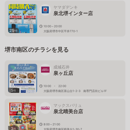
ヤマダデンキ
泉北堺インター店
10:00～20:00
29
枚
大阪府堺市中区平井770-1
堺市南区のチラシを見る
成城石井
泉ヶ丘店
10:00 - 22:00
5
枚
大阪府堺市南区茶山台1-2-3 南専門店街ビル1F
マックスバリュ
泉北晴美台店
8:00～21:00
3
枚
大阪府堺市南区晴美台1-30-7