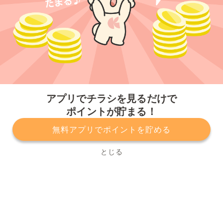
今すぐアプリをダウンロードする
アプリでチラシを見るだけで
ポイントが貯まる！
無料アプリでポイントを貯める
プライバシーポリシー
利用規約
運営会社
サービスに関してのお問い合わせ
チラシ掲載をお考えの方
とじる
Copyright© Kurashiru, Inc. All Rights Reserved.