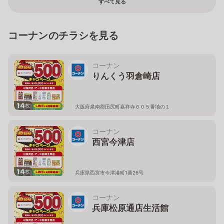
すべて見る
コーナンのチラシを見る
コーナン
りんくう羽倉崎店
14
枚
大阪府泉南郡田尻町嘉祥寺６０５番地の１
コーナン
西宮今津店
14
枚
兵庫県西宮市今津港町1番26号
コーナン
兵庫松原通店生活館