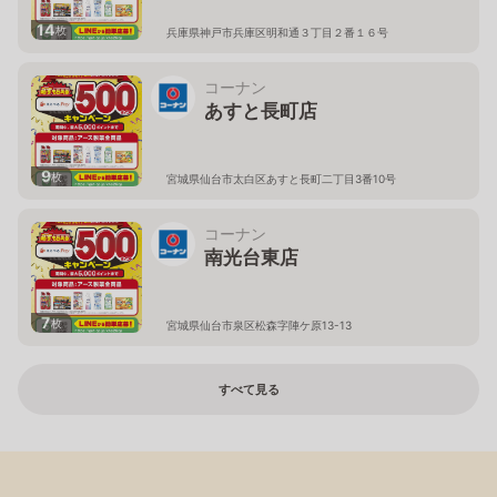
14
枚
兵庫県神戸市兵庫区明和通３丁目２番１６号
コーナン
あすと長町店
9
枚
宮城県仙台市太白区あすと長町二丁目3番10号
コーナン
南光台東店
7
枚
宮城県仙台市泉区松森字陣ケ原13-13
すべて見る