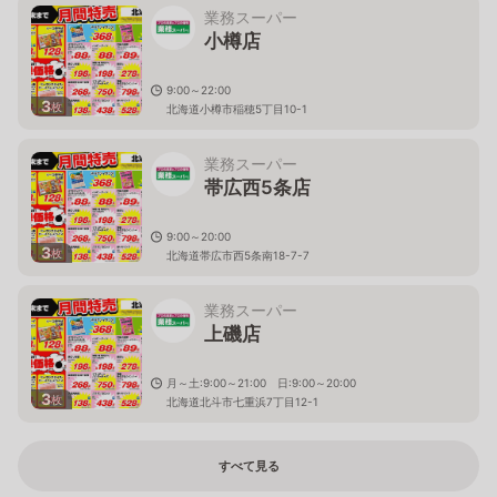
業務スーパー
小樽店
9:00～22:00
3
枚
北海道小樽市稲穂5丁目10-1
業務スーパー
帯広西5条店
9:00～20:00
3
枚
北海道帯広市西5条南18-7-7
業務スーパー
上磯店
月～土:9:00～21:00 日:9:00～20:00
3
枚
北海道北斗市七重浜7丁目12-1
すべて見る