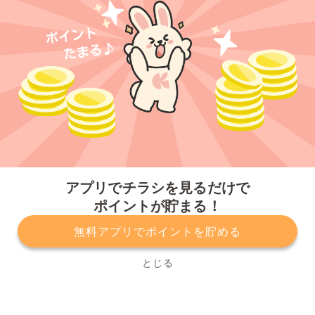
今すぐアプリをダウンロードする
アプリでチラシを見るだけで
ポイントが貯まる！
無料アプリでポイントを貯める
プライバシーポリシー
利用規約
運営会社
サービスに関してのお問い合わせ
チラシ掲載をお考えの方
とじる
Copyright© Kurashiru, Inc. All Rights Reserved.