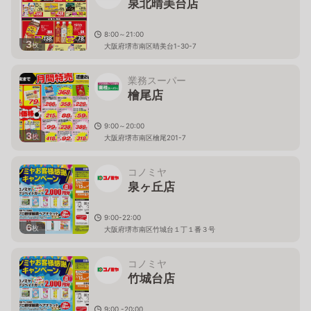
泉北晴美台店
8:00～21:00
3
枚
大阪府堺市南区晴美台1-30-7
業務スーパー
檜尾店
9:00～20:00
3
枚
大阪府堺市南区檜尾201-7
コノミヤ
泉ヶ丘店
9:00-22:00
6
枚
大阪府堺市南区竹城台１丁１番３号
コノミヤ
竹城台店
9:00 -20:00