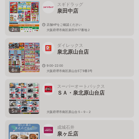
スギドラッグ
泉田中店
店舗HPをご確認ください
2
枚
大阪府堺市南区泉田中17番地２
ダイレックス
泉北原山台店
9:00-22:00
6
枚
大阪府堺市南区原山台5丁9番3号
スーパーオートバックス
ＳＡ・泉北原山台店
5
枚
大阪府堺市南区原山台５−９−２
成城石井
泉ヶ丘店