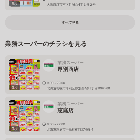
5
枚
大阪府堺市南区竹城台4丁１番２号
すべて見る
業務スーパーのチラシを見る
業務スーパー
厚別西店
9:00～22:00
3
枚
北海道札幌市厚別区厚別西4条3丁目1067-68
業務スーパー
恵庭店
9:00～22:00
3
枚
北海道恵庭市中島町6丁目7番地4