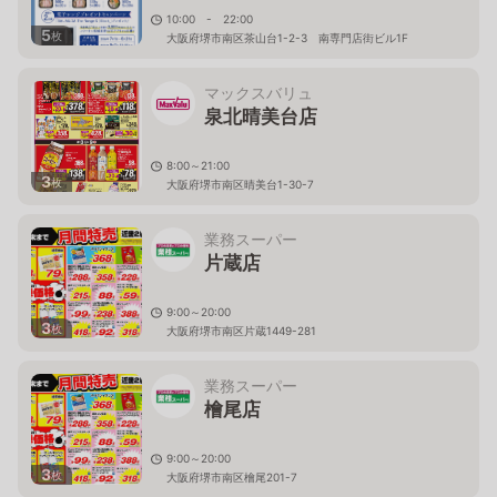
10:00 - 22:00
5
枚
大阪府堺市南区茶山台1-2-3 南専門店街ビル1F
マックスバリュ
泉北晴美台店
8:00～21:00
3
枚
大阪府堺市南区晴美台1-30-7
業務スーパー
片蔵店
9:00～20:00
3
枚
大阪府堺市南区片蔵1449-281
業務スーパー
檜尾店
9:00～20:00
3
枚
大阪府堺市南区檜尾201-7