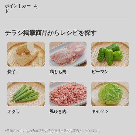
ポイントカー
有
ド
チラシ掲載商品からレシピを探す
長芋
鶏もも肉
ピーマン
オクラ
豚ひき肉
キャベツ
※明細されている内容は店舗の実売状況と異なる場合がございます。