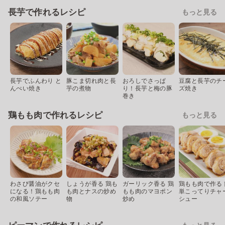
長芋で作れるレシピ
もっと見る
長芋でふんわり と
豚こま切れ肉と長
おろしでさっぱ
豆腐と長芋のチ
んぺい焼き
芋の煮物
り！長芋と梅の豚
ズ焼き
巻き
鶏もも肉で作れるレシピ
もっと見る
わさび醤油がクセ
しょうが香る 鶏も
ガーリック香る 鶏
鶏もも肉で作る 
になる！鶏もも肉
も肉とナスの炒め
もも肉のマヨポン
単こってりチャ
の和風ソテー
物
炒め
シュー