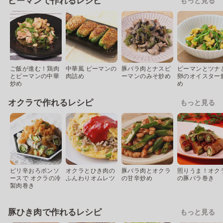
ピーマンで作れるレシピ
もっと見る
ご飯が進む！鶏肉
中華風 ピーマンの
豚バラ肉とナスピ
ピーマンとツナ
とピーマンの中華
肉詰め
ーマンのみそ炒め
卵のオイスター
炒め
め
オクラで作れるレシピ
もっと見る
ピリ辛おろポンソ
オクラとひき肉の
豚バラ肉とオクラ
照りうま！オク
ースで オクラの冷
ふんわりオムレツ
の甘辛炒め
の豚バラ巻き
製肉巻き
豚ひき肉で作れるレシピ
もっと見る