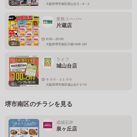
5
枚
大阪府堺市南区原山台５−９−２
業務スーパー
片蔵店
9:00～20:00
3
枚
大阪府堺市南区片蔵1449-281
ライフ
城山台店
９:００－２１:００
6
枚
大阪府堺市南区城山台2-2-14
堺市南区のチラシを見る
成城石井
泉ヶ丘店