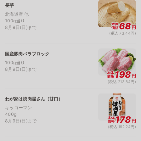
長芋
北海道産 他
100g当り
68
本体
8月9日(日)まで
円
価格
(税込 73.44円)
国産豚肉バラブロック
100g当り
8月9日(日)まで
198
本体
円
価格
(税込 213.84円)
わが家は焼肉屋さん（甘口）
キッコーマン
400g
178
本体
8月9日(日)まで
円
価格
(税込 192.24円)