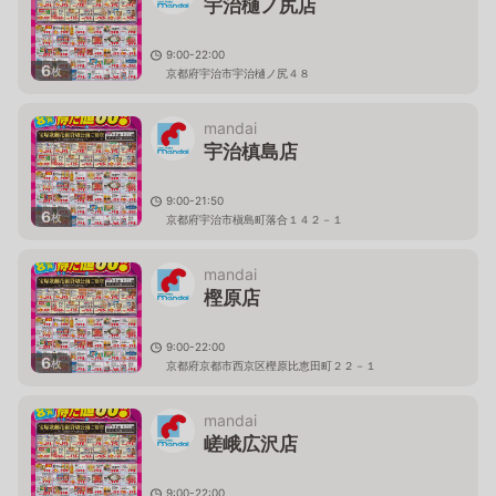
宇治樋ノ尻店
9:00-22:00
6
枚
京都府宇治市宇治樋ノ尻４８
mandai
宇治槙島店
9:00-21:50
6
枚
京都府宇治市槇島町落合１４２－１
mandai
樫原店
9:00-22:00
6
枚
京都府京都市西京区樫原比恵田町２２－１
mandai
嵯峨広沢店
9:00-22:00