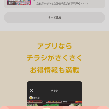
6
枚
京都府京都市右京区嵯峨広沢南下馬野町１-１６
すべて見る