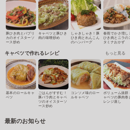
豚ひき肉とパプリ
キャベツと豚ひき
しゃきしゃき！豚
春雨でかさ増し 
カのオイスターソ
肉の味噌炒め
ひき肉とれんこん
ひき肉とニラの
ース炒め
のハンバーグ
タミナおかず
キャベツで作れるレシピ
もっと見る
基本のロールキャ
ごはんがすすむ！
コンソメ味のロー
ボリューム抜群 
ベツ
豚バラ肉とキャベ
ルキャベツ
ャベツの豚肉巻
ツのオイスターソ
レンジ蒸し
ース炒め
最新のお知らせ