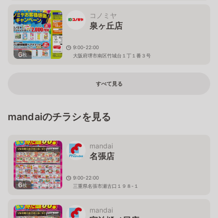
コノミヤ
泉ヶ丘店
9:00-22:00
6
枚
大阪府堺市南区竹城台１丁１番３号
すべて見る
mandaiのチラシを見る
mandai
名張店
9:00-22:00
6
枚
三重県名張市瀬古口１９８-１
mandai