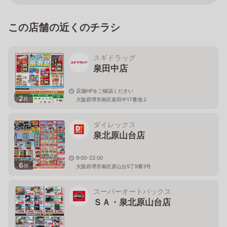
この店舗の近くのチラシ
スギドラッグ
泉田中店
店舗HPをご確認ください
2
枚
大阪府堺市南区泉田中17番地２
ダイレックス
泉北原山台店
9:00-22:00
6
枚
大阪府堺市南区原山台5丁9番3号
スーパーオートバックス
ＳＡ・泉北原山台店