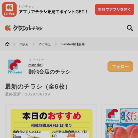
大阪府
堺市南区
mandai 御池台店
スーパー
mandai
フォロー
御池台店のチラシ
最新のチラシ（全6枚）
最終更新：2026/08/09