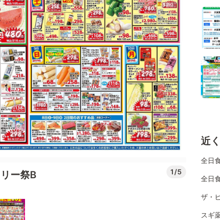
近
全日
1/5
リー祭B
全日
ザ・ビ
スギ薬