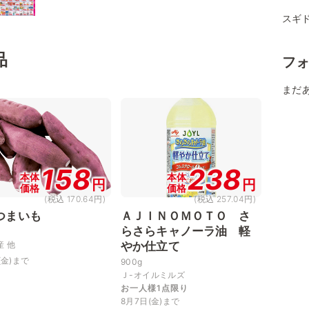
スギ
品
フ
まだ
158
238
本体
本体
円
円
価格
価格
(税込 170.64円)
(税込 257.04円)
つまいも
ＡＪＩＮＯＭＯＴＯ さ
らさらキャノーラ油 軽
産 他
やか仕立て
(金)まで
900g
Ｊ-オイルミルズ
お一人様1点限り
8月7日(金)まで