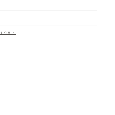
１９８-１