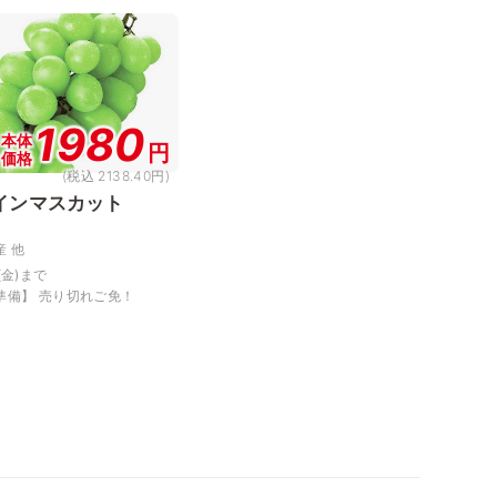
1980
本体
円
価格
(税込 2138.40円)
インマスカット
産 他
(金)まで
準備】 売り切れご免！