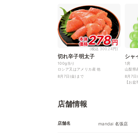
278
本体
円
価格
(税込 300.24円)
切れ辛子明太子
シャ
100g当り
1房
ロシア又はアメリカ産 他
山梨県
8月7日(金)まで
8月7日
【お盆
店舗情報
店舗名
mandai 名張店