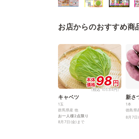
お店からのおすすめ商
98
本体
円
価格
(税込 105.84円)
キャベツ
新さ
1玉
1本
群馬県産 他
徳島県
お一人様2点限り
8月7日
8月7日(金)まで