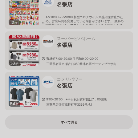
名張店
AM10:00～PM8:00 新型コロナウイルス感染症防止のた
め、営業時間を変更している場合がございます。 最新の
2
枚
営業状況はリカーマウンテン公式サイトをご確認くださ
い。
三重県名張市鴻之台2番町121
スーパービバホーム
名張店
資材館7:00-20:00 生活館9:00-20:00
10
枚
三重県名張市瀬古口350番地名張ガーデンプラザ内
コメリパワー
名張店
9:00-20:00 ※平日祝日資材館は7：00開店
54
枚
三重県名張市蔵持町里3369番地1
すべて見る