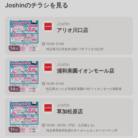
Joshinのチラシを見る
Joshin
アリオ川口店
10:00-21:00
14
枚
埼玉県川口市並木元町1-79 アリオ川口2F
Joshin
浦和美園イオンモール店
10:00-21:00
14
埼玉県さいたま市緑区美園5-50-1 イオンモール浦和美
枚
園1F
Joshin
草加松原店
10:00～20:00（平日・土日祝とも)
11
枚
埼玉県草加市松原4-8-1 ホームセンターコーナン2F