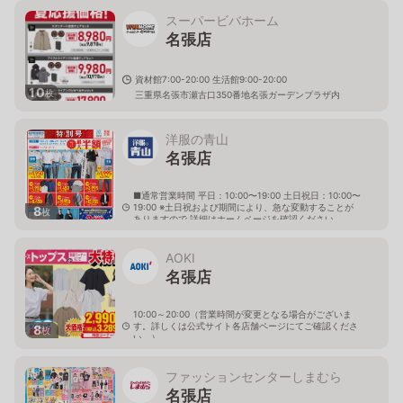
スーパービバホーム
名張店
資材館7:00-20:00 生活館9:00-20:00
10
枚
三重県名張市瀬古口350番地名張ガーデンプラザ内
洋服の青山
名張店
■通常営業時間 平日：10:00〜19:00 土日祝日：10:00〜
19:00 ※土日祝および期間により、急な変動することが
8
枚
ありますので 詳細はホームページを確認ください
三重県名張市希央台4番町28番地
AOKI
名張店
10:00～20:00（営業時間が変更となる場合がございま
す。詳しくは公式サイト各店舗ページにてご確認くださ
8
枚
い。）
三重県名張市希央台４番町35
ファッションセンターしまむら
名張店