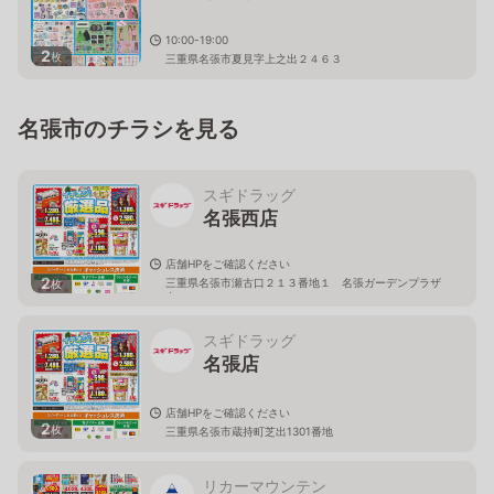
10:00-19:00
2
枚
三重県名張市夏見字上之出２４６３
名張市のチラシを見る
スギドラッグ
名張西店
店舗HPをご確認ください
2
三重県名張市瀬古口２１３番地１ 名張ガーデンプラザ
枚
内
スギドラッグ
名張店
店舗HPをご確認ください
2
枚
三重県名張市蔵持町芝出1301番地
リカーマウンテン