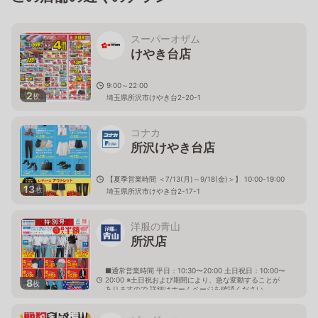
スーパーオザム
けやき台店
9:00～22:00
2
枚
埼玉県所沢市けやき台2-20-1
コナカ
所沢けやき台店
【夏季営業時間 ＜7/13(月)～9/18(金)＞】 10:00-19:00
13
枚
埼玉県所沢市けやき台2-17-1
洋服の青山
所沢店
■通常営業時間 平日：10:30〜20:00 土日祝日：10:00〜
20:00 ※土日祝および期間により、急な変動することが
8
枚
ありますので 詳細はホームページを確認ください
埼玉県所沢市上新井五丁目9番地の3