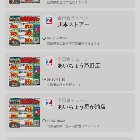
2
枚
新潟県南魚沼市塩沢８６－２
全日食チェーン
川本ストアー
09:00～19:00
3
枚
広島県東広島市安芸津町三津４２４６
全日食チェーン
あいちょう芦野店
09:30-18:30
2
枚
北海道釧路市芦野１－１－７
全日食チェーン
あいちょう星が浦店
10:00-18:30
2
枚
北海道釧路市星ヶ浦大通り２－７－１