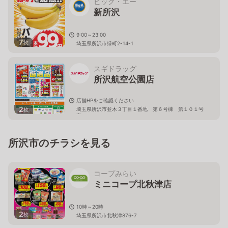
ビッグ・エー
新所沢
9:00～23:00
7
枚
埼玉県所沢市緑町2-14-1
スギドラッグ
所沢航空公園店
店舗HPをご確認ください
2
埼玉県所沢市並木３丁目１番地 第６号棟 第１０１号
枚
室
所沢市のチラシを見る
コープみらい
ミニコープ北秋津店
10時～20時
2
枚
埼玉県所沢市北秋津876-7