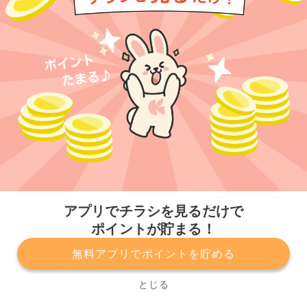
今すぐアプリをダウンロードする
アプリでチラシを見るだけで
ポイントが貯まる！
無料アプリでポイントを貯める
プライバシーポリシー
利用規約
運営会社
サービスに関してのお問い合わせ
チラシ掲載をお考えの方
とじる
Copyright© Kurashiru, Inc. All Rights Reserved.