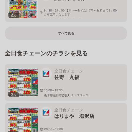
9：30～21：00 【サマータイム】7/1～8/31まで9：00
より営業いたします
4
枚
埼玉県所沢市荒幡1359－17
すべて見る
全日食チェーンのチラシを見る
全日食チェーン
佐野 丸福
10:00～19:30
2
枚
栃木県佐野市赤見町３１２３－２
全日食チェーン
はりまや 塩沢店
09:00～19:00