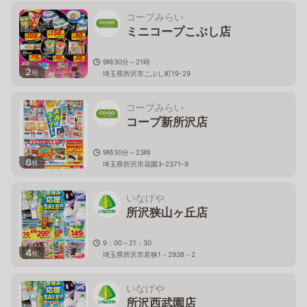
コープみらい
ミニコープこぶし店
9時30分～21時
2
枚
埼玉県所沢市こぶし町19-29
コープみらい
コープ新所沢店
9時30分～23時
6
枚
埼玉県所沢市花園3-2371-9
いなげや
所沢狭山ヶ丘店
9：00～21：30
4
枚
埼玉県所沢市若狭1－2938－2
いなげや
所沢西武園店