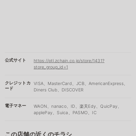
公式サイト
https://ptl.zchain.co.jp/store/1431?
store_group_id=1
クレジットカ
VISA、MasterCard、JCB、AmericanExpress、
ード
Diners Club、DISCOVER
電子マネー
WAON、nanaco、ID、楽天Edy、QuicPay、
applePay、Suica、PASMO、IC
この店舗の近くのチラシ