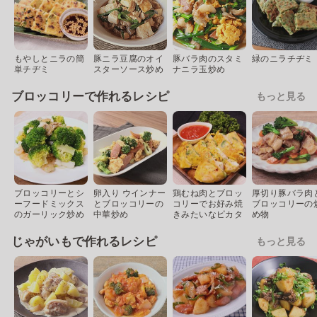
もやしとニラの簡
豚ニラ豆腐のオイ
豚バラ肉のスタミ
緑のニラチヂミ
単チヂミ
スターソース炒め
ナニラ玉炒め
ブロッコリーで作れるレシピ
もっと見る
ブロッコリーとシ
卵入り ウインナー
鶏むね肉とブロッ
厚切り豚バラ肉
ーフードミックス
とブロッコリーの
コリーでお好み焼
ブロッコリーの
のガーリック炒め
中華炒め
きみたいなピカタ
め物
じゃがいもで作れるレシピ
もっと見る