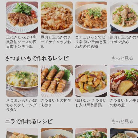
玉ねぎたっぷり和
豚肉と玉ねぎのチ
コチュジャンでピ
鶏肉と玉ねぎの
風醤油ソースの四
ーズケチャップ炒
リ辛 豚バラ肉と玉
ヨポン炒め
日市トンテキ風
め
ねぎの炒め物
さつまいもで作れるレシピ
もっと見る
さつまいもとかぼ
さつまいもの甘辛
揚げない さつまい
さつまいもと牛
ちゃのクリームグ
肉巻き
も入り黒酢酢鶏
の炒め煮
ラタン
ニラで作れるレシピ
もっと見る