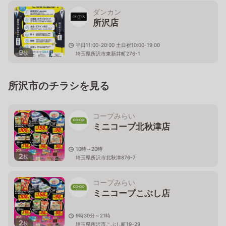
ダンカン
所沢店
平日11:00-20:00 土日祝10:00-19:00
9
枚
埼玉県所沢市東新井町276-1
所沢市のチラシを見る
コープみらい
ミニコープ北秋津店
10時～20時
2
枚
埼玉県所沢市北秋津876-7
コープみらい
ミニコープこぶし店
9時30分～21時
2
枚
埼玉県所沢市こぶし町19-29