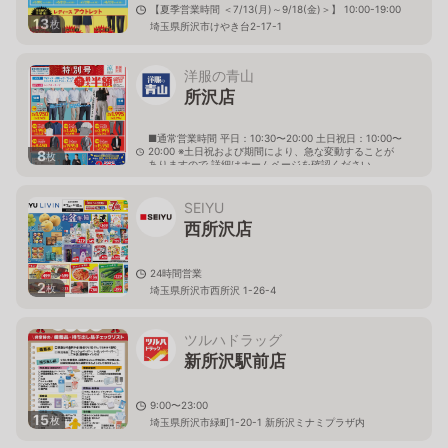
【夏季営業時間 ＜7/13(月)～9/18(金)＞】 10:00-19:00
13
枚
埼玉県所沢市けやき台2-17-1
洋服の青山
所沢店
■通常営業時間 平日：10:30〜20:00 土日祝日：10:00〜
20:00 ※土日祝および期間により、急な変動することが
8
枚
ありますので 詳細はホームページを確認ください
埼玉県所沢市上新井五丁目9番地の3
SEIYU
西所沢店
24時間営業
2
枚
埼玉県所沢市西所沢 1-26-4
ツルハドラッグ
新所沢駅前店
9:00〜23:00
15
枚
埼玉県所沢市緑町1-20-1 新所沢ミナミプラザ内