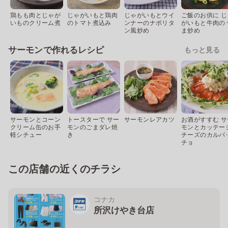
鶏もも肉とじゃが
じゃがいもと鶏肉
じゃがいもとウイ
ご飯のお供に じ
いものクリーム煮
のトマト煮込み
ンナーのナポリタ
がいもと牛肉の
ン風炒め
ま炒め
サーモンで作れるレシピ
もっと見る
サーモンとコーン
トースターで サー
サーモンレアカツ
お酒がすすむ サ
クリーム缶のお手
モンのごまダレ焼
モンとカッテー
軽シチュー
き
チーズのカルパ
チョ
この店舗の近くのチラシ
コナカ
所沢けやき台店