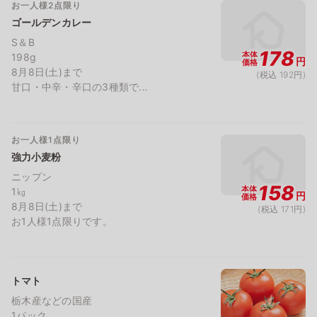
お一人様2点限り
ゴールデンカレー
S＆B
178
本体
198g
円
価格
8月8日(土)まで
(税込 192円)
甘口・中辛・辛口の3種類で...
お一人様1点限り
強力小麦粉
ニップン
158
本体
1㎏
円
価格
8月8日(土)まで
(税込 171円)
お1人様1点限りです。
トマト
栃木産などの国産
1パック