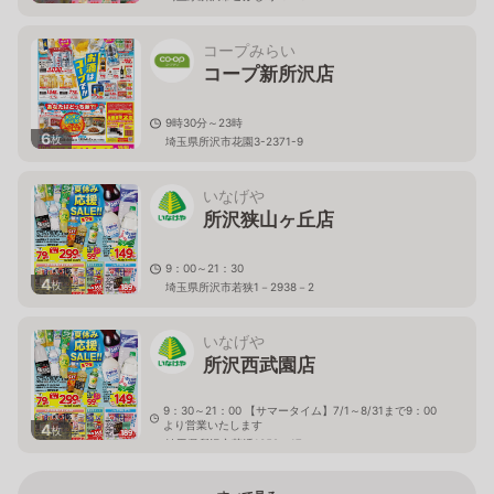
コープみらい
コープ新所沢店
9時30分～23時
6
枚
埼玉県所沢市花園3-2371-9
いなげや
所沢狭山ヶ丘店
9：00～21：30
4
枚
埼玉県所沢市若狭1－2938－2
いなげや
所沢西武園店
9：30～21：00 【サマータイム】7/1～8/31まで9：00
より営業いたします
4
枚
埼玉県所沢市荒幡1359－17