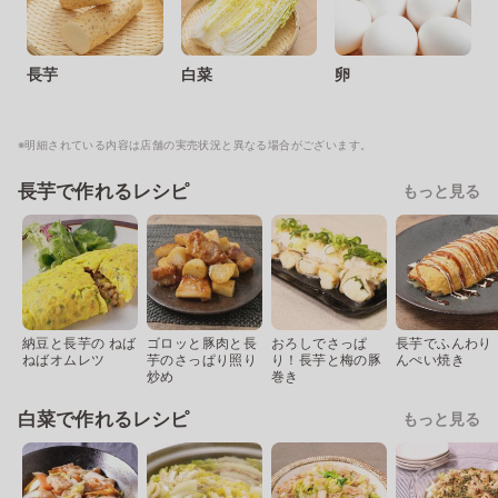
長芋
白菜
卵
※明細されている内容は店舗の実売状況と異なる場合がございます。
長芋で作れるレシピ
もっと見る
納豆と長芋の ねば
ゴロッと豚肉と長
おろしでさっぱ
長芋でふんわり 
ねばオムレツ
芋のさっぱり照り
り！長芋と梅の豚
んぺい焼き
炒め
巻き
白菜で作れるレシピ
もっと見る