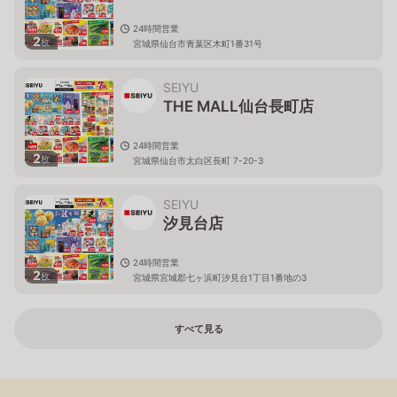
24時間営業
2
枚
宮城県仙台市青葉区木町1番31号
SEIYU
THE MALL仙台長町店
24時間営業
2
枚
宮城県仙台市太白区長町 7-20-3
SEIYU
汐見台店
24時間営業
2
枚
宮城県宮城郡七ヶ浜町汐見台1丁目1番地の3
すべて見る