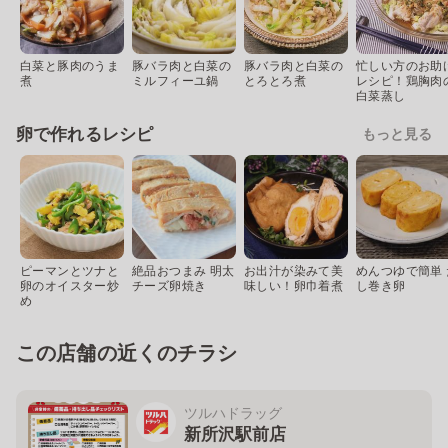
白菜と豚肉のうま
豚バラ肉と白菜の
豚バラ肉と白菜の
忙しい方のお助
煮
ミルフィーユ鍋
とろとろ煮
レシピ！鶏胸肉
白菜蒸し
卵で作れるレシピ
もっと見る
ピーマンとツナと
絶品おつまみ 明太
お出汁が染みて美
めんつゆで簡単 
卵のオイスター炒
チーズ卵焼き
味しい！卵巾着煮
し巻き卵
め
この店舗の近くのチラシ
ツルハドラッグ
新所沢駅前店