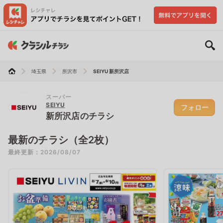
埼玉県
所沢市
SEIYU 新所沢店
スーパー
SEIYU
フォロー
新所沢店のチラシ
最新のチラシ（全2枚）
最終更新：2026/08/07