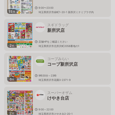
9:00〜23:00
15
枚
埼玉県所沢市緑町1-20-1 新所沢ミナミプラザ内
スギドラッグ
新所沢店
店舗HPをご確認ください
2
枚
埼玉県所沢市北所沢町2058番地の1
コープみらい
コープ新所沢店
9時30分～23時
6
枚
埼玉県所沢市花園3-2371-9
スーパーオザム
けやき台店
9:00～22:00
2
枚
埼玉県所沢市けやき台2-20-1