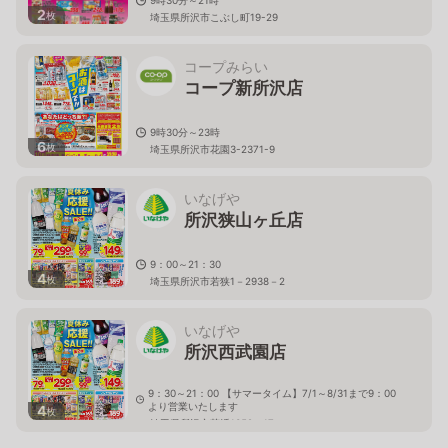
2
枚
埼玉県所沢市こぶし町19-29
コープみらい
コープ新所沢店
9時30分～23時
6
枚
埼玉県所沢市花園3-2371-9
いなげや
所沢狭山ヶ丘店
9：00～21：30
4
枚
埼玉県所沢市若狭1－2938－2
いなげや
所沢西武園店
9：30～21：00 【サマータイム】7/1～8/31まで9：00
より営業いたします
4
枚
埼玉県所沢市荒幡1359－17