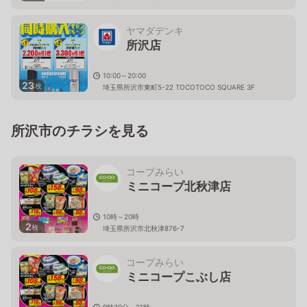
ヤマダデンキ
所沢店
10:00～20:00
23
枚
埼玉県所沢市東町5-22 TOCOTOCO SQUARE 3F
所沢市のチラシを見る
コープみらい
ミニコープ北秋津店
10時～20時
2
枚
埼玉県所沢市北秋津876-7
コープみらい
ミニコープこぶし店
9時30分～21時