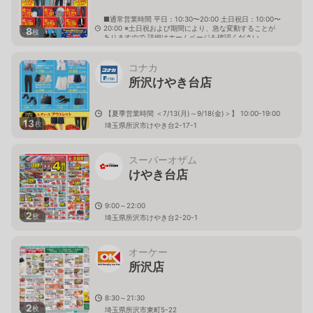
■通常営業時間 平日：10:30〜20:00 土日祝日：10:00〜
20:00 ※土日祝および期間により、急な変動することが
8
枚
ありますので 詳細はホームページを確認ください
埼玉県所沢市上新井五丁目9番地の3
コナカ
所沢けやき台店
【夏季営業時間 ＜7/13(月)～9/18(金)＞】 10:00-19:00
13
枚
埼玉県所沢市けやき台2-17-1
スーパーオザム
けやき台店
9:00～22:00
2
枚
埼玉県所沢市けやき台2-20-1
オーケー
所沢店
8:30～21:30
2
枚
埼玉県所沢市東町5-22