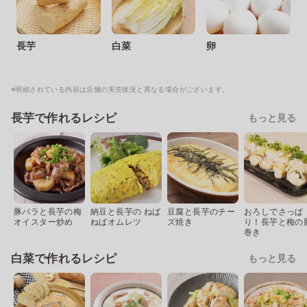
長芋
白菜
卵
※明細されている内容は店舗の実売状況と異なる場合がございます。
長芋で作れるレシピ
もっと見る
豚バラと長芋の梅
納豆と長芋の ねば
豆腐と長芋のチー
おろしでさっぱ
オイスター炒め
ねばオムレツ
ズ焼き
り！長芋と梅の
巻き
白菜で作れるレシピ
もっと見る