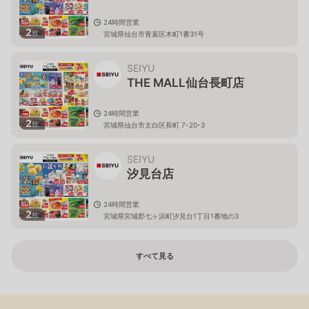
24時間営業
2
枚
宮城県仙台市青葉区木町1番31号
SEIYU
THE MALL仙台長町店
24時間営業
2
枚
宮城県仙台市太白区長町 7-20-3
SEIYU
汐見台店
24時間営業
2
枚
宮城県宮城郡七ヶ浜町汐見台1丁目1番地の3
すべて見る