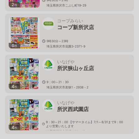
2
枚
埼玉県所沢市こぶし町19-29
コープみらい
コープ新所沢店
9時30分～23時
6
枚
埼玉県所沢市花園3-2371-9
いなげや
所沢狭山ヶ丘店
9：00～21：30
4
枚
埼玉県所沢市若狭1－2938－2
いなげや
所沢西武園店
9：30～21：00 【サマータイム】7/1～8/31まで9：00
より営業いたします
4
枚
埼玉県所沢市荒幡1359－17