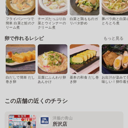
フライパン一つで
チーズたっぷり白
白菜と鶏もものガ
豚バラ肉と白菜
簡単 白菜と鮭のク
菜とウインナーの
リバタ炒め
とろとろ煮
リーム煮
クリーム煮
卵で作れるレシピ
もっと見る
白だしで簡単 だし
豆腐にふんわり卵
基本の和食 だし巻
お出汁が染みて
巻き卵
あんかけ
き卵
味しい！卵巾着
この店舗の近くのチラシ
洋服の青山
所沢店