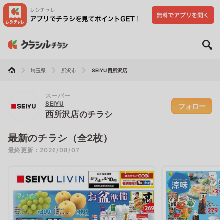
埼玉県
所沢市
SEIYU 西所沢店
スーパー
SEIYU
フォロー
西所沢店のチラシ
最新のチラシ（全2枚）
最終更新：2026/08/07