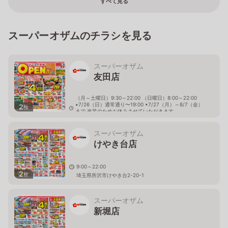
すべて見る
スーパーオザムのチラシを見る
スーパーオザム
友田店
（月～土曜日）9:30～22:00 （日曜日）8:00～22:00
▪7/26（日）通常通り〜19:00 ▪7/27（月）～8/7（金）
2
枚
まで 改装のためお休みさせていただきます。
▪8/8（土） 9:00 リニューアルオープン！！
東京都青梅市友田町5-350
スーパーオザム
けやき台店
9:00～22:00
2
枚
埼玉県所沢市けやき台2-20-1
スーパーオザム
新堀店