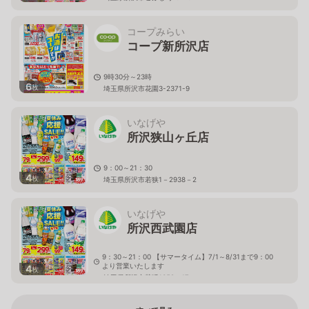
コープみらい
コープ新所沢店
9時30分～23時
6
枚
埼玉県所沢市花園3-2371-9
いなげや
所沢狭山ヶ丘店
9：00～21：30
4
枚
埼玉県所沢市若狭1－2938－2
いなげや
所沢西武園店
9：30～21：00 【サマータイム】7/1～8/31まで9：00
より営業いたします
4
枚
埼玉県所沢市荒幡1359－17