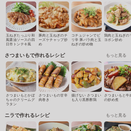
玉ねぎたっぷり和
豚肉と玉ねぎのチ
コチュジャンでピ
鶏肉と玉ねぎの
風醤油ソースの四
ーズケチャップ炒
リ辛 豚バラ肉と玉
ヨポン炒め
日市トンテキ風
め
ねぎの炒め物
さつまいもで作れるレシピ
もっと見る
さつまいもとかぼ
さつまいもの甘辛
揚げない さつまい
さつまいもと牛
ちゃのクリームグ
肉巻き
も入り黒酢酢鶏
の炒め煮
ラタン
ニラで作れるレシピ
もっと見る