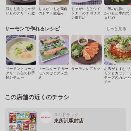
鶏もも肉とじゃが
じゃがいもと鶏肉
じゃがいもとウイ
ご飯のお供に じ
いものクリーム煮
のトマト煮込み
ンナーのナポリタ
がいもと牛肉の
ン風炒め
ま炒め
サーモンで作れるレシピ
もっと見る
サーモンとコーン
トースターで サー
サーモンレアカツ
お酒がすすむ サ
クリーム缶のお手
モンのごまダレ焼
モンとカッテー
軽シチュー
き
チーズのカルパ
チョ
この店舗の近くのチラシ
スギドラッグ
東所沢駅前店