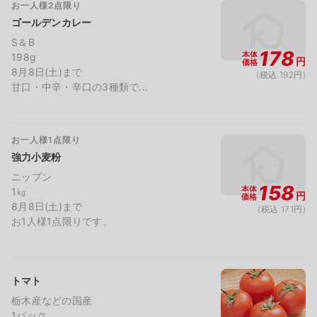
お一人様2点限り
ゴールデンカレー
S＆B
178
本体
198g
円
価格
8月8日(土)まで
(税込 192円)
甘口・中辛・辛口の3種類で...
お一人様1点限り
強力小麦粉
ニップン
158
本体
1㎏
円
価格
8月8日(土)まで
(税込 171円)
お1人様1点限りです。
トマト
栃木産などの国産
1パック