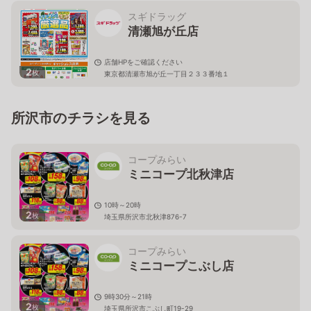
スギドラッグ
清瀬旭が丘店
店舗HPをご確認ください
2
枚
東京都清瀬市旭が丘一丁目２３３番地１
所沢市のチラシを見る
コープみらい
ミニコープ北秋津店
10時～20時
2
枚
埼玉県所沢市北秋津876-7
コープみらい
ミニコープこぶし店
9時30分～21時
2
枚
埼玉県所沢市こぶし町19-29