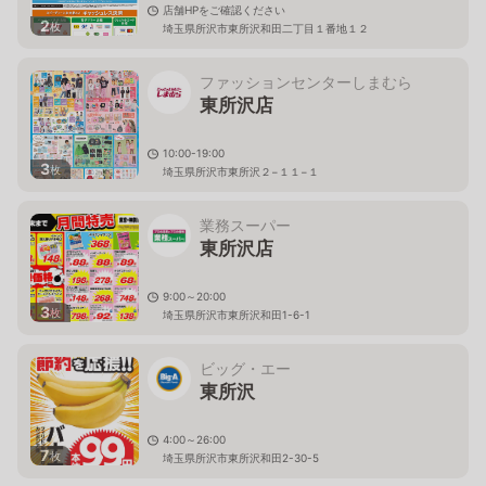
店舗HPをご確認ください
2
枚
埼玉県所沢市東所沢和田二丁目１番地１２
ファッションセンターしまむら
東所沢店
10:00-19:00
3
枚
埼玉県所沢市東所沢２−１１−１
業務スーパー
東所沢店
9:00～20:00
3
枚
埼玉県所沢市東所沢和田1-6-1
ビッグ・エー
東所沢
4:00～26:00
7
枚
埼玉県所沢市東所沢和田2-30-5