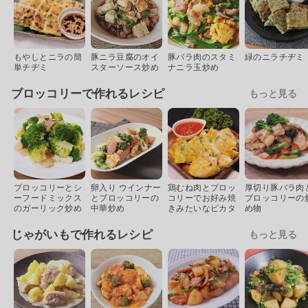
もやしとニラの簡
豚ニラ豆腐のオイ
豚バラ肉のスタミ
緑のニラチヂミ
単チヂミ
スターソース炒め
ナニラ玉炒め
ブロッコリーで作れるレシピ
もっと見る
ブロッコリーとシ
卵入り ウインナー
鶏むね肉とブロッ
厚切り豚バラ肉
ーフードミックス
とブロッコリーの
コリーでお好み焼
ブロッコリーの
のガーリック炒め
中華炒め
きみたいなピカタ
め物
じゃがいもで作れるレシピ
もっと見る