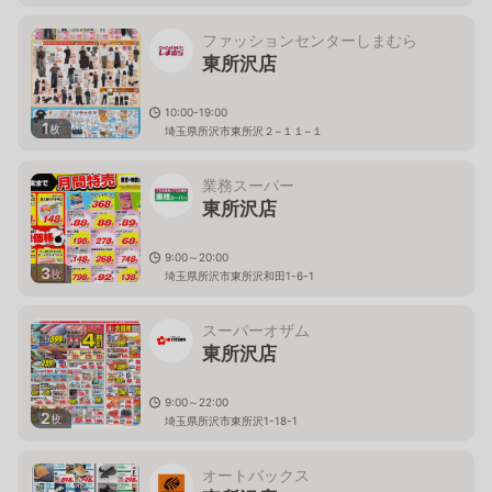
ファッションセンターしまむら
東所沢店
10:00-19:00
1
枚
埼玉県所沢市東所沢２−１１−１
業務スーパー
東所沢店
9:00～20:00
3
枚
埼玉県所沢市東所沢和田1-6-1
スーパーオザム
東所沢店
9:00～22:00
2
枚
埼玉県所沢市東所沢1-18-1
オートバックス