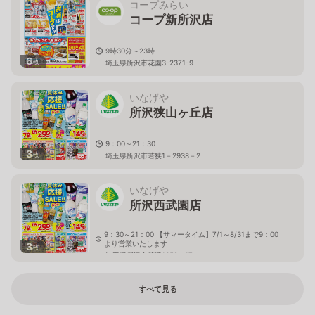
コープみらい
コープ新所沢店
9時30分～23時
6
枚
埼玉県所沢市花園3-2371-9
いなげや
所沢狭山ヶ丘店
9：00～21：30
3
枚
埼玉県所沢市若狭1－2938－2
いなげや
所沢西武園店
9：30～21：00 【サマータイム】7/1～8/31まで9：00
より営業いたします
3
枚
埼玉県所沢市荒幡1359－17
すべて見る