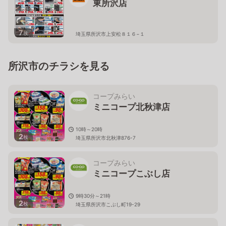
東所沢店
7
枚
埼玉県所沢市上安松８１６−１
所沢市のチラシを見る
コープみらい
ミニコープ北秋津店
10時～20時
2
枚
埼玉県所沢市北秋津876-7
コープみらい
ミニコープこぶし店
9時30分～21時
2
枚
埼玉県所沢市こぶし町19-29