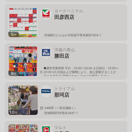
ヨークベニマル
田彦西店
5
枚
茨城県ひたちなか市田彦字寄井新田1003-1
洋服の青山
勝田店
■通常営業時間 平日：10:00〜20:00 土日祝日：10:00〜
20:00 ※土日祝および期間により、急な変動することが
8
枚
ありますので 詳細はホームページを確認ください
茨城県ひたちなか市大字稲田1062番地の1
トライアル
那珂店
24時間（一部店舗除く）
10
枚
茨城県那珂市菅谷3447-1
マルト