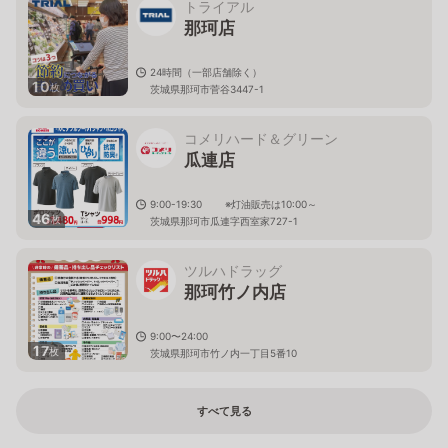
トライアル
那珂店
24時間（一部店舗除く）
10
枚
茨城県那珂市菅谷3447-1
コメリハード＆グリーン
瓜連店
9:00-19:30 ※灯油販売は10:00～
46
枚
茨城県那珂市瓜連字西室家727-1
ツルハドラッグ
那珂竹ノ内店
9:00〜24:00
17
枚
茨城県那珂市竹ノ内一丁目5番10
すべて見る