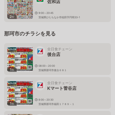
佐和店
9:00～20:45
2
枚
茨城県ひたちなか市稲田字円明33-1
那珂市のチラシを見る
全日食チェーン
後台店
08:00～20:00
1
枚
茨城県那珂市後台６８１
全日食チェーン
Kマート菅谷店
8:00～20:30
1
枚
茨城県那珂市福田１７８９－１