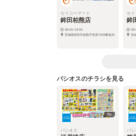
セイコーマート
セイ
鉾田柏熊店
鉾
06:00-23:00
06:
茨城県鉾田市柏熊字長原1008番地35
茨
パシオスのチラシを見る
1
枚
パシオス
パシ