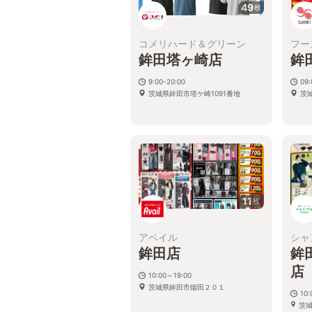
49
枚
コメリハード＆グリーン
フー
鉾田塔ヶ崎店
鉾
9:00-20:00
09:
茨城県鉾田市塔ケ崎1091番地
茨城
11
枚
アベイル
シャ
鉾田店
鉾
10:00～19:00
茨城県鉾田市烟田２０１
10:
茨