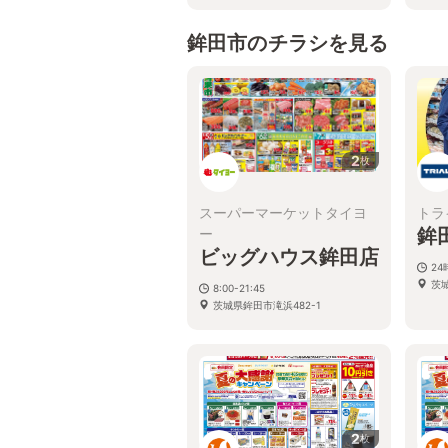
鉾田市のチラシを見る
2
枚
スーパーマーケットタイヨ
トラ
鉾
ー
ビッグハウス鉾田店
2
茨
8:00-21:45
茨城県鉾田市滝浜482-1
2
枚