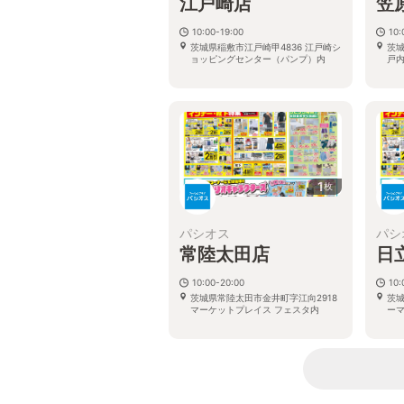
江戸崎店
笠
10:00-19:00
10:
茨城県稲敷市江戸崎甲4836 江戸崎シ
茨城
ョッピングセンター（パンプ）内
戸内
1
枚
パシオス
パシ
常陸太田店
日
10:00-20:00
10:
茨城県常陸太田市金井町字江向2918
茨城
マーケットプレイス フェスタ内
ー