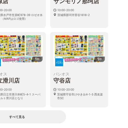
原店
サンモリノ那珂店
00-20:00
10:00-20:00
県水戸市笠原町978-39 ロゼオ水
茨城県那珂市菅谷1618-2
 （MAPはロゴ使用）
1
1
枚
枚
オス
パシオス
立滑川店
守谷店
00-20:00
10:00-20:00
県日立市滑川本町5-4-1 スーパ
茨城県守谷市けやき台4-1-5 西友楽
マルト滑川店となり
市SC
すべて見る