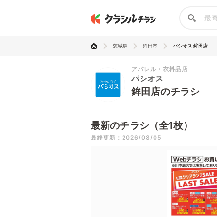
茨城県
鉾田市
パシオス 鉾田店
アパレル・衣料品店
パシオス
鉾田店のチラシ
最新のチラシ（全1枚）
最終更新：2026/08/05