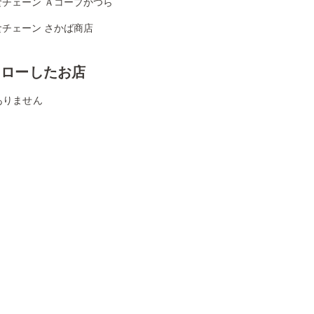
食チェーン Ａコープかつら
食チェーン さかば商店
ォローしたお店
ありません