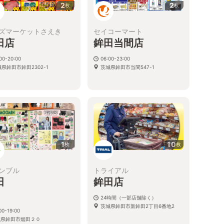
2
2
枚
枚
ズマーケットさえき
セイコーマート
田店
鉾田当間店
00-20:00
06:00-23:00
県鉾田市鉾田2302-1
茨城県鉾田市当間547-1
1
10
枚
枚
ンブル
トライアル
田
鉾田店
店
24時間（一部店舗除く）
茨城県鉾田市新鉾田2丁目6番地2
00-19:00
城県鉾田市烟田２０