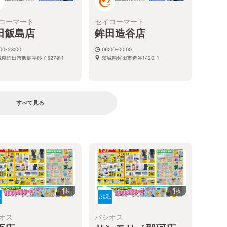
コーマート
セイコーマート
田飯島店
鉾田造谷店
00-23:00
06:00-00:00
城県鉾田市飯島字砂子527番1
茨城県鉾田市造谷1420-1
すべて見る
1
1
枚
枚
オス
パシオス