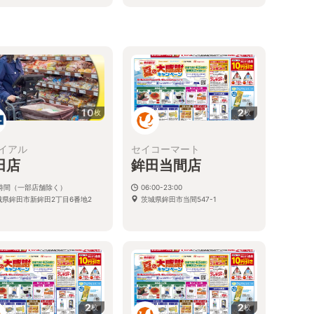
１
10
2
枚
枚
イアル
セイコーマート
田店
鉾田当間店
4時間（一部店舗除く）
06:00-23:00
城県鉾田市新鉾田2丁目6番地2
茨城県鉾田市当間547-1
2
2
枚
枚