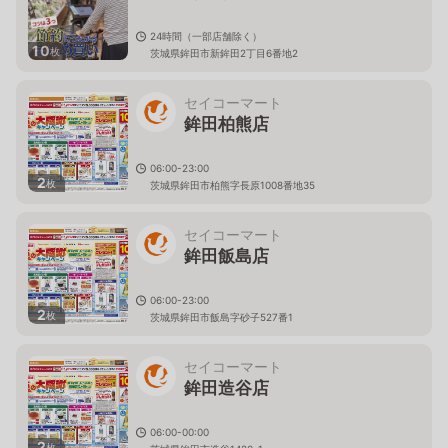
24時間（一部店舗除く）
10
枚
茨城県鉾田市新鉾田2丁目6番地2
セイコーマート
鉾田柏熊店
06:00-23:00
2
枚
茨城県鉾田市柏熊字長原1008番地35
セイコーマート
鉾田飯島店
06:00-23:00
2
枚
茨城県鉾田市飯島字砂子527番1
セイコーマート
鉾田造谷店
06:00-00:00
2
枚