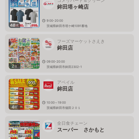
コメリハード＆グリーン
鉾田塔ヶ崎店
9:00-20:00
48
枚
茨城県鉾田市塔ケ崎1091番地
フーズマーケットさえき
鉾田店
09:00-20:00
2
枚
茨城県鉾田市鉾田2302-1
アベイル
鉾田店
10:00～19:00
4
枚
茨城県鉾田市烟田２０１
全日食チェーン
スーパー さかもと