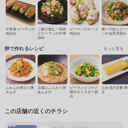
中華風 ピーマンの
ご飯が進む！鶏肉
ピーマンのチーズ
豚バラ肉とピー
肉詰め
とピーマンの中華
肉詰め
ンの塩昆布炒め
炒め
卵で作れるレシピ
もっと見る
ふわふわ卵入り豚
豆腐にふんわり卵
ピーマンとツナと
お弁当の定番 卵
キムチ
あんかけ
卵のオイスター炒
き
め
この店舗の近くのチラシ