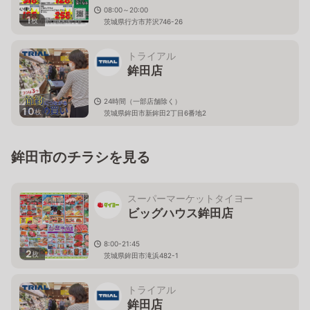
08:00～20:00
1
枚
茨城県行方市芹沢746-26
トライアル
鉾田店
24時間（一部店舗除く）
10
枚
茨城県鉾田市新鉾田2丁目6番地2
鉾田市のチラシを見る
スーパーマーケットタイヨー
ビッグハウス鉾田店
8:00-21:45
2
枚
茨城県鉾田市滝浜482-1
トライアル
鉾田店