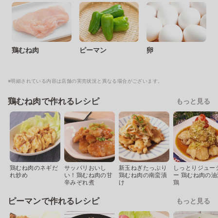
鶏むね肉
ピーマン
卵
※明細されている内容は店舗の実売状況と異なる場合がございます。
鶏むね肉で作れるレシピ
もっと見る
鶏むね肉のネギだ
サッパリおいし
新玉ねぎたっぷり
しっとりジュー
れ炒め
い！鶏むね肉の甘
鶏むね肉の南蛮漬
ー 鶏むね肉の油
辛みぞれ煮
け
鶏
ピーマンで作れるレシピ
もっと見る