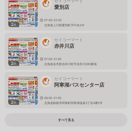
セイコーマート
愛別店
07:00-22:00
2
枚
北海道上川郡愛別町字中央241
セイコーマート
赤井川店
07:00-21:00
2
枚
北海道余市郡赤井川村字赤井川285番地
セイコーマート
阿寒湖バスセンター店
06:00-21:00
2
枚
北海道釧路市阿寒町阿寒湖温泉3丁目4番5号
すべて見る