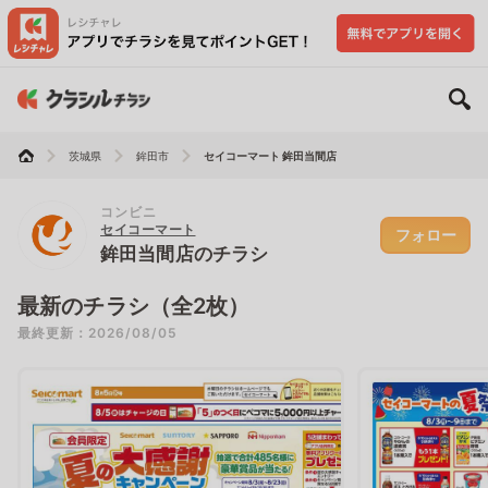
茨城県
鉾田市
セイコーマート 鉾田当間店
コンビニ
セイコーマート
フォロー
鉾田当間店のチラシ
最新のチラシ（全2枚）
最終更新：2026/08/05