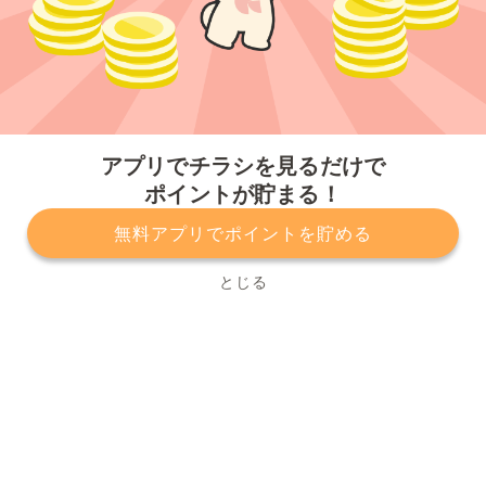
今すぐアプリをダウンロードする
アプリでチラシを見るだけで
ポイントが貯まる！
無料アプリでポイントを貯める
プライバシーポリシー
利用規約
運営会社
サービスに関してのお問い合わせ
チラシ掲載をお考えの方
とじる
Copyright© Kurashiru, Inc. All Rights Reserved.