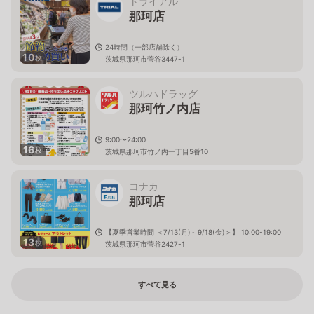
トライアル
那珂店
24時間（一部店舗除く）
10
枚
茨城県那珂市菅谷3447-1
ツルハドラッグ
那珂竹ノ内店
9:00〜24:00
16
枚
茨城県那珂市竹ノ内一丁目5番10
コナカ
那珂店
【夏季営業時間 ＜7/13(月)～9/18(金)＞】 10:00-19:00
13
枚
茨城県那珂市菅谷2427-1
すべて見る