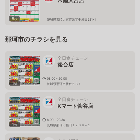
常陸大宮店
5
枚
茨城県常陸大宮市泉字中村田521-1
那珂市のチラシを見る
全日食チェーン
後台店
08:00～20:00
1
枚
茨城県那珂市後台６８１
全日食チェーン
Kマート菅谷店
8:00～20:30
1
枚
茨城県那珂市福田１７８９－１