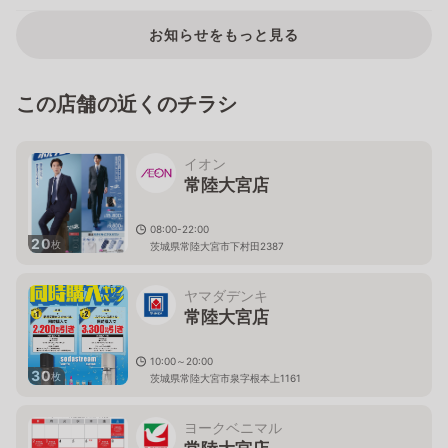
お知らせをもっと見る
この店舗の近くのチラシ
イオン
常陸大宮店
08:00-22:00
20
枚
茨城県常陸大宮市下村田2387
ヤマダデンキ
常陸大宮店
10:00～20:00
30
枚
茨城県常陸大宮市泉字根本上1161
ヨークベニマル