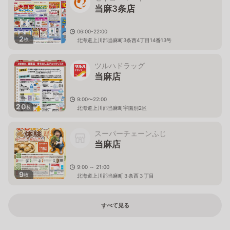
当麻3条店
06:00-22:00
2
枚
北海道上川郡当麻町3条西4丁目14番13号
ツルハドラッグ
当麻店
9:00〜22:00
20
枚
北海道上川郡当麻町宇園別2区
スーパーチェーンふじ
当麻店
9:00 ～ 21:00
9
枚
北海道上川郡当麻町３条西３丁目
すべて見る