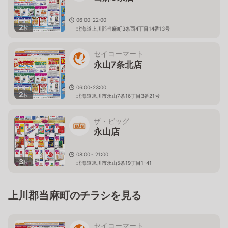
06:00-22:00
2
枚
北海道上川郡当麻町3条西4丁目14番13号
セイコーマート
永山7条北店
06:00-23:00
2
枚
北海道旭川市永山7条16丁目3番21号
ザ・ビッグ
永山店
08:00～21:00
3
枚
北海道旭川市永山5条19丁目1-41
上川郡当麻町のチラシを見る
セイコーマート