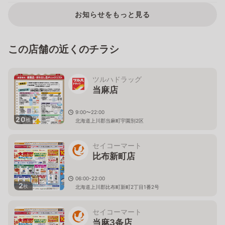
お知らせをもっと見る
この店舗の近くのチラシ
ツルハドラッグ
当麻店
9:00〜22:00
20
枚
北海道上川郡当麻町宇園別2区
セイコーマート
比布新町店
06:00-22:00
2
枚
北海道上川郡比布町新町2丁目1番2号
セイコーマート
当麻3条店