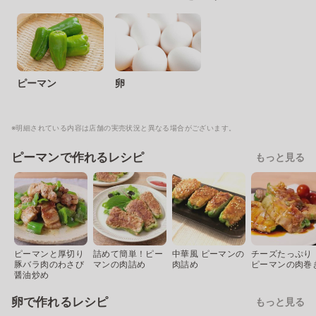
ピーマン
卵
※明細されている内容は店舗の実売状況と異なる場合がございます。
ピーマンで作れるレシピ
もっと見る
ピーマンと厚切り
詰めて簡単！ピー
中華風 ピーマンの
チーズたっぷり
豚バラ肉のわさび
マンの肉詰め
肉詰め
ピーマンの肉巻
醤油炒め
卵で作れるレシピ
もっと見る