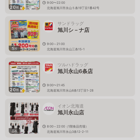
9:00〜22:00
20
枚
北海道旭川市永山５条19丁目1番42号
サンドラッグ
旭川シ－ナ店
9:00～21:00
5
枚
北海道旭川市永山三条15-1
ツルハドラッグ
旭川永山6条店
9:00〜21:45
20
枚
北海道旭川市永山6条13丁目1-28
イオン北海道
旭川永山店
8:00～22:00（1階食品売場）
8
枚
北海道旭川市永山3条12-2-11