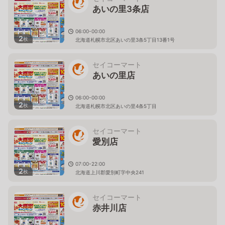
あいの里3条店
06:00-00:00
2
枚
北海道札幌市北区あいの里3条5丁目13番1号
セイコーマート
あいの里店
06:00-00:00
2
枚
北海道札幌市北区あいの里4条5丁目
セイコーマート
愛別店
07:00-22:00
2
枚
北海道上川郡愛別町字中央241
セイコーマート
赤井川店