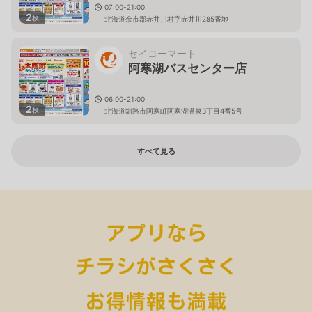
07:00-21:00
2
枚
北海道余市郡赤井川村字赤井川285番地
セイコーマート
阿寒湖バスセンター店
06:00-21:00
2
枚
北海道釧路市阿寒町阿寒湖温泉3丁目4番5号
すべて見る