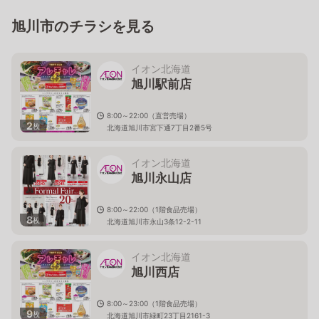
旭川市のチラシを見る
イオン北海道
旭川駅前店
8:00～22:00（直営売場）
2
枚
北海道旭川市宮下通7丁目2番5号
イオン北海道
旭川永山店
8:00～22:00（1階食品売場）
8
枚
北海道旭川市永山3条12-2-11
イオン北海道
旭川西店
8:00～23:00（1階食品売場）
9
枚
北海道旭川市緑町23丁目2161-3