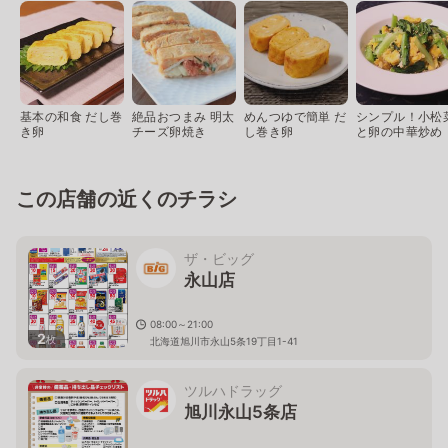
基本の和食 だし巻
絶品おつまみ 明太
めんつゆで簡単 だ
シンプル！小松
き卵
チーズ卵焼き
し巻き卵
と卵の中華炒め
この店舗の近くのチラシ
ザ・ビッグ
永山店
08:00～21:00
2
枚
北海道旭川市永山5条19丁目1-41
ツルハドラッグ
旭川永山5条店